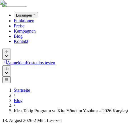
Lösungen
Funktionen
Preise
Kampagnen
Blog
Kontakt
de
Anmelden
Kostenlos testen
de
Startseite
/
Blog
/
Kira Takip Programı ve Kira Yönetim Yazılımı – 2026 Karşılaş
13. August 2026
·
2
Min. Lesezeit