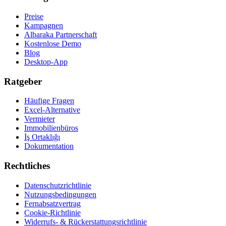
Preise
Kampagnen
Albaraka Partnerschaft
Kostenlose Demo
Blog
Desktop-App
Ratgeber
Häufige Fragen
Excel-Alternative
Vermieter
Immobilienbüros
İş Ortaklığı
Dokumentation
Rechtliches
Datenschutzrichtlinie
Nutzungsbedingungen
Fernabsatzvertrag
Cookie-Richtlinie
Widerrufs- & Rückerstattungsrichtlinie