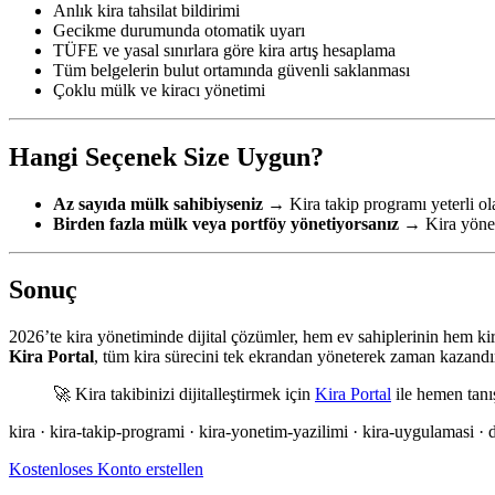
Anlık kira tahsilat bildirimi
Gecikme durumunda otomatik uyarı
TÜFE ve yasal sınırlara göre kira artış hesaplama
Tüm belgelerin bulut ortamında güvenli saklanması
Çoklu mülk ve kiracı yönetimi
Hangi Seçenek Size Uygun?
Az sayıda mülk sahibiyseniz
→ Kira takip programı yeterli ola
Birden fazla mülk veya portföy yönetiyorsanız
→ Kira yöneti
Sonuç
2026’te kira yönetiminde dijital çözümler, hem ev sahiplerinin hem kira
Kira Portal
, tüm kira sürecini tek ekrandan yöneterek zaman kazandırır,
🚀 Kira takibinizi dijitalleştirmek için
Kira Portal
ile hemen tanı
kira · kira-takip-programi · kira-yonetim-yazilimi · kira-uygulamasi · dij
Kostenloses Konto erstellen