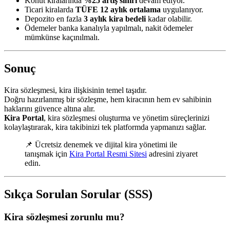
Konut kiralarında
%25 artış sınırı
devam ediyor.
Ticari kiralarda
TÜFE 12 aylık ortalama
uygulanıyor.
Depozito en fazla
3 aylık kira bedeli
kadar olabilir.
Ödemeler banka kanalıyla yapılmalı, nakit ödemeler
mümkünse kaçınılmalı.
Sonuç
Kira sözleşmesi, kira ilişkisinin temel taşıdır.
Doğru hazırlanmış bir sözleşme, hem kiracının hem ev sahibinin
haklarını güvence altına alır.
Kira Portal
, kira sözleşmesi oluşturma ve yönetim süreçlerinizi
kolaylaştırarak, kira takibinizi tek platformda yapmanızı sağlar.
📌 Ücretsiz denemek ve dijital kira yönetimi ile
tanışmak için
Kira Portal Resmi Sitesi
adresini ziyaret
edin.
Sıkça Sorulan Sorular (SSS)
Kira sözleşmesi zorunlu mu?