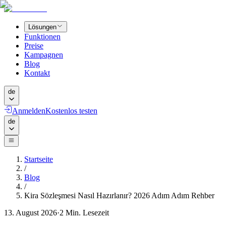
Lösungen
Funktionen
Preise
Kampagnen
Blog
Kontakt
de
Anmelden
Kostenlos testen
de
Startseite
/
Blog
/
Kira Sözleşmesi Nasıl Hazırlanır? 2026 Adım Adım Rehber
13. August 2026
·
2
Min. Lesezeit