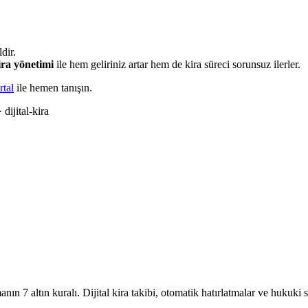
dir.
kira yönetimi
ile hem geliriniz artar hem de kira süreci sorunsuz ilerler.
rtal
ile hemen tanışın.
 dijital-kira
nın 7 altın kuralı. Dijital kira takibi, otomatik hatırlatmalar ve hukuki