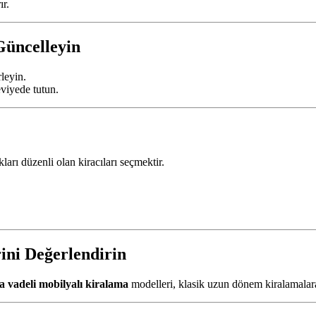
ır.
Güncelleyin
rleyin.
eviyede tutun.
arı düzenli olan kiracıları seçmektir.
ini Değerlendirin
a vadeli mobilyalı kiralama
modelleri, klasik uzun dönem kiralamalara 