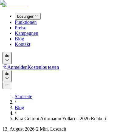
Lösungen
Funktionen
Preise
Kampagnen
Blog
Kontakt
de
Anmelden
Kostenlos testen
de
Startseite
/
Blog
/
Kira Gelirini Artırmanın Yolları – 2026 Rehberi
13. August 2026
·
2
Min. Lesezeit