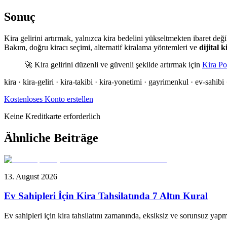
Sonuç
Kira gelirini artırmak, yalnızca kira bedelini yükseltmekten ibaret değil
Bakım, doğru kiracı seçimi, alternatif kiralama yöntemleri ve
dijital 
🚀 Kira gelirini düzenli ve güvenli şekilde artırmak için
Kira Po
kira · kira-geliri · kira-takibi · kira-yonetimi · gayrimenkul · ev-sahibi ·
Kostenloses Konto erstellen
Keine Kreditkarte erforderlich
Ähnliche Beiträge
13. August 2026
Ev Sahipleri İçin Kira Tahsilatında 7 Altın Kural
Ev sahipleri için kira tahsilatını zamanında, eksiksiz ve sorunsuz yapma