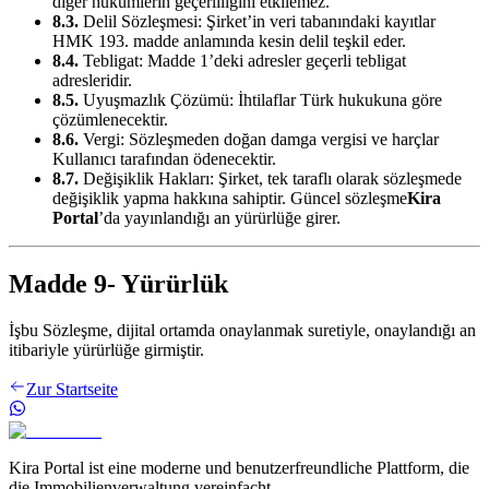
diğer hükümlerin geçerliliğini etkilemez.
8.3.
Delil Sözleşmesi: Şirket’in veri tabanındaki kayıtlar
HMK 193. madde anlamında kesin delil teşkil eder.
8.4.
Tebligat: Madde 1’deki adresler geçerli tebligat
adresleridir.
8.5.
Uyuşmazlık Çözümü: İhtilaflar Türk hukukuna göre
çözümlenecektir.
8.6.
Vergi: Sözleşmeden doğan damga vergisi ve harçlar
Kullanıcı tarafından ödenecektir.
8.7.
Değişiklik Hakları: Şirket, tek taraflı olarak sözleşmede
değişiklik yapma hakkına sahiptir. Güncel sözleşme
Kira
Portal
’da yayınlandığı an yürürlüğe girer.
Madde 9- Yürürlük
İşbu Sözleşme, dijital ortamda onaylanmak suretiyle, onaylandığı an
itibariyle yürürlüğe girmiştir.
Zur Startseite
Kira Portal ist eine moderne und benutzerfreundliche Plattform, die
die Immobilienverwaltung vereinfacht.