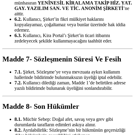
münhasıran
YENİNESİL KİRALAMA TAKİP HİZ. YAT.
GAY. YAZILIM SAN. VE TİC. ANONİM ŞİRKETİ
’ne
aittir.
6.2.
Kullanıcı, Şirket’in fikri mülkiyet haklarını
kopyalayamaz, çoğaltamaz veya bunlar üzerinde hak iddia
edemez.
6.3.
Kullanıcı, Kira Portal’ı Şirket’in ticari itibarını
zedeleyecek şekilde kullanmayacağını taahhüt eder.
Madde 7- Sözleşmenin Süresi Ve Fesih
7.1.
Şirket, Sözleşme’ye veya mevzuata aykırı kullanım
hallerinde bildirimde bulunmaksızın üyeliği iptal edebilir.
7.2.
Kullanıcı dilediği zaman, Madde 1’de belirtilen adrese
yazılı bildirimde bulunarak üyeliğini sonlandırabilir.
Madde 8- Son Hükümler
8.1.
Mücbir Sebep: Doğal afet, savaş veya grev gibi
durumlarda tarafların edimleri askıya alınır.
8.2.
Ayrılabilirlik: Sözleşme’nin bir hükmünün geçersizliği