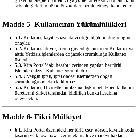
Şirket bu talepleri Kullanıcı’ya yönlendirecektir. Kullanıcı, bu
sebeple Şirket’in uğradığı zararları tazmin etmeyi kabul eder.
Madde 5- Kullanıcının Yükümlülükleri
5.1.
Kullanıcı, kayıt esnasında verdiği bilgilerin doğruluğunu
onaylar.
5.2.
Kullanıcı adı ve şifrenin güvenliği tamamen Kullanıcı’ya
aittir. Yetkisiz işlemlerden doğacak sorumluluğu Kullanıcı
üstlenir.
5.3.
Kira Portal’daki hesabı üzerinden yapılan her türlü
işlemden bizzat Kullanıcı sorumludur.
5.4.
Üyeliğin iptali, iptal öncesi işlemlerden doğan
sorumluluğu ortadan kaldırmaz.
5.5.
Kullanıcı, Hizmetler’in ifasına ilişkin belirlenen kullanım
ücretlerini Şirket tarafından bildirilen banka hesabına
ödeyecektir.
Madde 6- Fikri Mülkiyet
6.1.
Kira Portal üzerindeki her türlü eser, görsel, kaynak kodu,
tasarım ve know-how üzerindeki mali ve manevi haklar