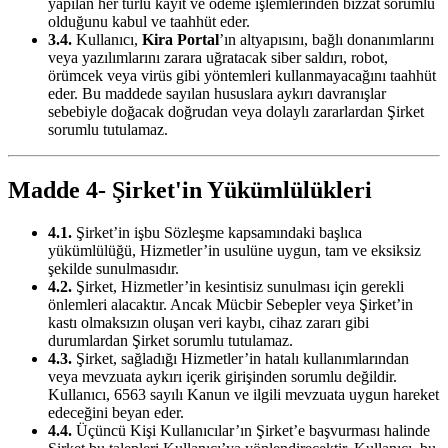
yapılan her türlü kayıt ve ödeme işlemlerinden bizzat sorumlu
olduğunu kabul ve taahhüt eder.
3.4.
Kullanıcı,
Kira Portal
’ın altyapısını, bağlı donanımlarını
veya yazılımlarını zarara uğratacak siber saldırı, robot,
örümcek veya virüs gibi yöntemleri kullanmayacağını taahhüt
eder. Bu maddede sayılan hususlara aykırı davranışlar
sebebiyle doğacak doğrudan veya dolaylı zararlardan Şirket
sorumlu tutulamaz.
Madde 4- Şirket'in Yükümlülükleri
4.1.
Şirket’in işbu Sözleşme kapsamındaki başlıca
yükümlülüğü, Hizmetler’in usulüne uygun, tam ve eksiksiz
şekilde sunulmasıdır.
4.2.
Şirket, Hizmetler’in kesintisiz sunulması için gerekli
önlemleri alacaktır. Ancak Mücbir Sebepler veya Şirket’in
kastı olmaksızın oluşan veri kaybı, cihaz zararı gibi
durumlardan Şirket sorumlu tutulamaz.
4.3.
Şirket, sağladığı Hizmetler’in hatalı kullanımlarından
veya mevzuata aykırı içerik girişinden sorumlu değildir.
Kullanıcı, 6563 sayılı Kanun ve ilgili mevzuata uygun hareket
edeceğini beyan eder.
4.4.
Üçüncü Kişi Kullanıcılar’ın Şirket’e başvurması halinde