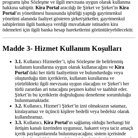
programı işbu Sözleşme ve ilgili mevzuata uygun olarak kullanma
hakkına sahiptir.
Kira Portal
aracılığı ile Şirket ve Şirket’in
Kira
Portal
’ın yönetilmesi hususunda işbirliği yaptığı gayrimenkul
yönetimi alanında faaliyet gösteren şirket/şirketler, gayrimenkul
sahiplerinin ilgili bankaya verdiği muvafakate istinaden kira
ödemeleri için ilgili banka hesap hareketlerini görüntüleyebilecektir.
Madde 3- Hizmet Kullanım Koşulları
3.1.
Kullanıcı Hizmetler’i, işbu Sözleşme ile belirlenmiş
kullanım kurallarına uygun olarak kullanacağını ve
Kira
Portal
’daki her türlü faaliyetinin ve bulundurduğu veya
oluşturduğu tüm içeriklerin, kullanım kurallarına ve
yürürlükteki ilgili mevzuata uygun olacağını ve Şirket’i her
türlü zarardan ari tutacağını peşinen kabul ve taahhüt eder.
Şirket’in bu içeriklerin doğruluğunu denetleme sorumluluğu
bulunmamaktadır.
3.2.
Kullanıcı, Hizmet’i Şirket’in izni olmaksızın satamaz,
kiralayamaz ve üçüncü kişilere bedelli veya bedelsiz olarak
kullandıramaz.
3.3.
Kullanıcı,
Kira Portal
’ın sağlamış olduğu herhangi bir
iletişim kanalı üzerinden uygunsuz, hakaret veya taciz amaçlı
içerik paylaşımlarında bulunmayacağını; sistem içerisinde