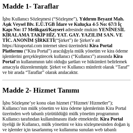
Madde 1- Taraflar
İşbu Kullanıcı Sözleşmesi (“Sözleşme”),
Yıldırım Beyazıt Mah.
Aşık Veysel Blv. E.Ü.TGB İdare ve Kuluçka 4-5 No: 67/3 İç
Kapı No: 17 Melikgazi/Kayseri
adresinde mukim
YENİNESİL
KİRALAMA TAKİP HİZ. YAT. GAY. YAZILIM SAN. VE
TİC. ANONİM ŞİRKETİ
(“Şirket”) ile Şirket’e ait
https://kiraportal.com internet sitesi üzerindeki
Kira Portal
Platformu
(“Kira Portal”) aracılığıyla mülk yönetim ve kira ödeme
işlemlerini gerçekleştirecek kullanıcı (“Kullanıcı”) arasında
Kira
Portal
’ın kullanımının tabi olduğu şartları ve hükümleri belirlemek
amacıyla düzenlenmiştir. Şirket ve Kullanıcı münferit olarak “Taraf”
ve bir arada “Taraflar” olarak anılacaktır.
Madde 2- Hizmet Tanımı
İşbu Sözleşme’ye konu olan hizmet (“Hizmet/ Hizmetler”);
Kullanıcı’nın mülk yönetim ve kira ödeme işlemlerinin Kira Portal
üzerinden web tabanlı yürütüldüğü mülk yönetim programının
Kullanıcı tarafından kullanılmasını ifade etmektedir.
Kira Portal
üyeliği ile Kullanıcı, mülk yönetimi ve kira sözleşmesinden doğan iş
ve işlemler için tasarlanmış ve kullanıma sunulan web tabanlı