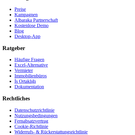
Preise
Kampagnen
Albaraka Partnerschaft
Kostenlose Demo
Blog
Desktop-App
Ratgeber
Häufige Fragen
Excel-Alternative
Vermieter
Immobilienbüros
İş Ortaklığı
Dokumentation
Rechtliches
Datenschutzrichtlinie
Nutzungsbedingungen
Fernabsatzvertrag
Cookie-Richtlinie
Widerrufs- & Rückerstattungsrichtlinie