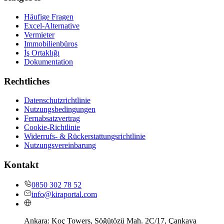
Häufige Fragen
Excel-Alternative
Vermieter
Immobilienbüros
İş Ortaklığı
Dokumentation
Rechtliches
Datenschutzrichtlinie
Nutzungsbedingungen
Fernabsatzvertrag
Cookie-Richtlinie
Widerrufs- & Rückerstattungsrichtlinie
Nutzungsvereinbarung
Kontakt
0850 302 78 52
info@kiraportal.com
Ankara:
Koç Towers, Söğütözü Mah. 2C/17, Çankaya