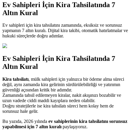
Ev Sahipleri İçin Kira Tahsilatında 7
Altın Kural
Ev sahipleri için kira tahsilatını zamanında, eksiksiz ve sorunsuz
yapmanın 7 altın kuralı. Dijital kira takibi, otomatik hatırlatmalar ve
hukuki süreçlerde doğru adımlar.
Ev Sahipleri İçin Kira Tahsilatında 7
Altın Kural
Kira tahsilatı
, mülk sahipleri için yalnızca bir ödeme alma süreci
değil, aynı zamanda kira gelirinin sürdürülebilirliği ve yatırımın
güvenliği açısından kritik bir adımdır.
Zamanında tahsil edilemeyen kiralar, nakit akışınızı bozabilir ve
uzun vadede ciddi maddi kayıplara neden olabilir.
Doğru stratejilerle ise kira tahsilatı süreci hem kolay hem de
sorunsuz hale gelir.
Bu yazıda, 2026 yılında
ev sahiplerinin kira tahsilatını sorunsuz
yapabilmesi için 7 altın kuralı
paylaşıyoruz.