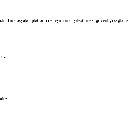
dır. Bu dosyalar, platform deneyiminizi iyileştirmek, güvenliği sağlamak 
maz:
lır: