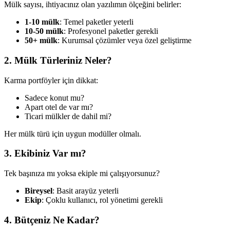
Mülk sayısı, ihtiyacınız olan yazılımın ölçeğini belirler:
1-10 mülk
: Temel paketler yeterli
10-50 mülk
: Profesyonel paketler gerekli
50+ mülk
: Kurumsal çözümler veya özel geliştirme
2. Mülk Türleriniz Neler?
Karma portföyler için dikkat:
Sadece konut mu?
Apart otel de var mı?
Ticari mülkler de dahil mi?
Her mülk türü için uygun modüller olmalı.
3. Ekibiniz Var mı?
Tek başınıza mı yoksa ekiple mi çalışıyorsunuz?
Bireysel
: Basit arayüz yeterli
Ekip
: Çoklu kullanıcı, rol yönetimi gerekli
4. Bütçeniz Ne Kadar?