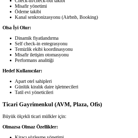
Check-in/check-out takibi
Misafir yönetimi
Ödeme takibi
Kanal senkronizasyonu (Airbnb, Booking)
Olsa İyi Olur:
Dinamik fiyatlandırma
Self check-in entegrasyonu
Temizlik ekibi koordinasyonu
Misafir iletişim otomasyonu
Performans analitiği
Hedef Kullanıcılar:
Apart otel sahipleri
Günlük kiralık daire işletmecileri
Tatil evi yöneticileri
Ticari Gayrimenkul (AVM, Plaza, Ofis)
Büyük ölçekli ticari mülkler için:
Olmazsa Olmaz Özellikler:
Kiracı sözleşme yönetimi