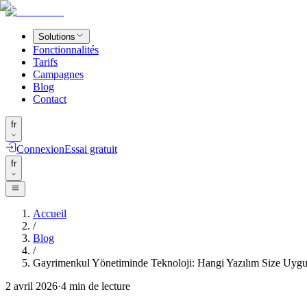
Solutions
Fonctionnalités
Tarifs
Campagnes
Blog
Contact
fr
Connexion
Essai gratuit
fr
Accueil
/
Blog
/
Gayrimenkul Yönetiminde Teknoloji: Hangi Yazılım Size Uyg
2 avril 2026
·
4
min de lecture