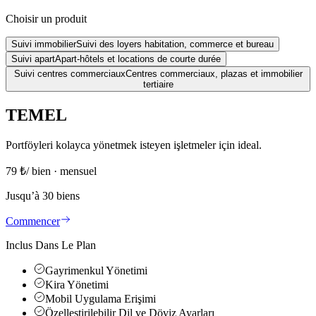
Choisir un produit
Suivi immobilier
Suivi des loyers habitation, commerce et bureau
Suivi apart
Apart-hôtels et locations de courte durée
Suivi centres commerciaux
Centres commerciaux, plazas et immobilier
tertiaire
TEMEL
Portföyleri kolayca yönetmek isteyen işletmeler için ideal.
79
₺
/ bien · mensuel
Jusqu’à 30 biens
Commencer
Inclus Dans Le Plan
Gayrimenkul Yönetimi
Kira Yönetimi
Mobil Uygulama Erişimi
Özelleştirilebilir Dil ve Döviz Ayarları