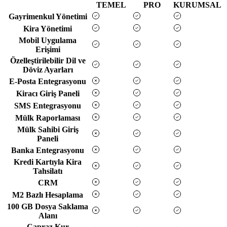
TEMEL
PRO
KURUMSAL
Gayrimenkul Yönetimi
Kira Yönetimi
Mobil Uygulama
Erişimi
Özelleştirilebilir Dil ve
Döviz Ayarları
E-Posta Entegrasyonu
Kiracı Giriş Paneli
SMS Entegrasyonu
Mülk Raporlaması
Mülk Sahibi Giriş
Paneli
Banka Entegrasyonu
Kredi Kartıyla Kira
Tahsilatı
CRM
M2 Bazlı Hesaplama
100 GB Dosya Saklama
Alanı
Çapraz Kur