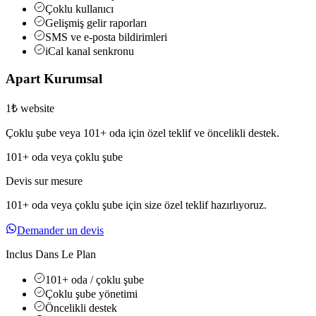
Çoklu kullanıcı
Gelişmiş gelir raporları
SMS ve e-posta bildirimleri
iCal kanal senkronu
Apart Kurumsal
1₺ website
Çoklu şube veya 101+ oda için özel teklif ve öncelikli destek.
101+ oda veya çoklu şube
Devis sur mesure
101+ oda veya çoklu şube için size özel teklif hazırlıyoruz.
Demander un devis
Inclus Dans Le Plan
101+ oda / çoklu şube
Çoklu şube yönetimi
Öncelikli destek