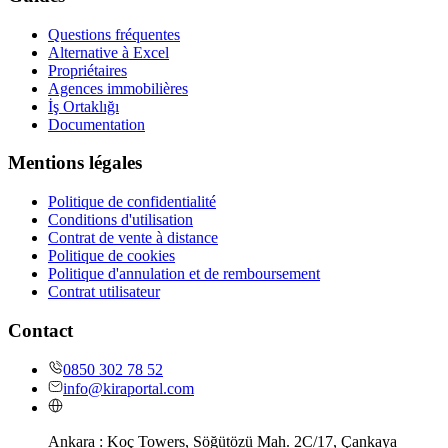
Questions fréquentes
Alternative à Excel
Propriétaires
Agences immobilières
İş Ortaklığı
Documentation
Mentions légales
Politique de confidentialité
Conditions d'utilisation
Contrat de vente à distance
Politique de cookies
Politique d'annulation et de remboursement
Contrat utilisateur
Contact
0850 302 78 52
info@kiraportal.com
Ankara :
Koç Towers, Söğütözü Mah. 2C/17, Çankaya