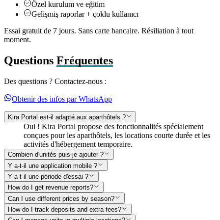
Özel kurulum ve eğitim
Gelişmiş raporlar + çoklu kullanıcı
Essai gratuit de 7 jours. Sans carte bancaire. Résiliation à tout
moment.
Questions
Fréquentes
Des questions ? Contactez-nous :
Obtenir des infos par WhatsApp
Kira Portal est-il adapté aux aparthôtels ?
Oui ! Kira Portal propose des fonctionnalités spécialement
conçues pour les aparthôtels, les locations courte durée et les
activités d'hébergement temporaire.
Combien d'unités puis-je ajouter ?
Y a-t-il une application mobile ?
Y a-t-il une période d'essai ?
How do I get revenue reports?
Can I use different prices by season?
How do I track deposits and extra fees?