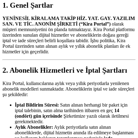
1. Genel Şartlar
YENİNESİL KİRALAMA TAKİP HİZ. YAT. GAY. YAZILIM
SAN. VE TİC. ANONİM ŞİRKETİ (“Kira Portal”)
olarak
müşteri memnuniyetini ön planda tutmaktayız. Kira Portal platformu
üzerinden sunulan dijital hizmetler ve aboneliklerin doğası gereği
iptal ve iade süreçleri belirli koşullara tabidir. İşbu politika, Kira
Portal üzerinden satın alınan aylık ve yıllık abonelik planları ile ek
hizmetler için geçerlidir.
2. Abonelik Hizmetleri ve İptal Şartları
Kira Portal, kullanıcılarına aylık veya yıllık periyotlarla yenilenen
abonelik modelleri sunmaktadır. Aboneliklerin iptal ve iade süreçleri
şu şekildedir:
İptal Bildirim Süresi:
Satın alınan herhangi bir paket için
iptal talebinin, satın alma tarihinden itibaren en geç
14
(ondört) gün içerisinde
Şirketimize yazılı olarak iletilmesi
gerekmektedir.
Aylık Abonelikler:
Aylık periyotlarla satın alınan
aboneliklerde, dijital hizmetin anında ifa edilmeye başlanması