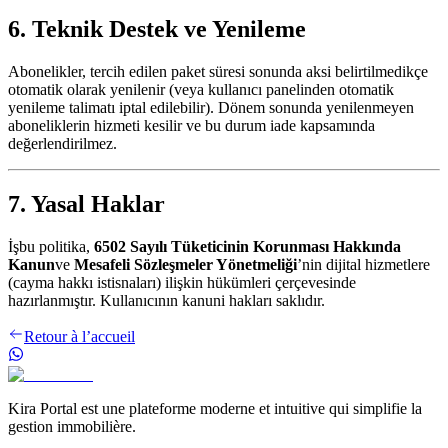
6. Teknik Destek ve Yenileme
Abonelikler, tercih edilen paket süresi sonunda aksi belirtilmedikçe
otomatik olarak yenilenir (veya kullanıcı panelinden otomatik
yenileme talimatı iptal edilebilir). Dönem sonunda yenilenmeyen
aboneliklerin hizmeti kesilir ve bu durum iade kapsamında
değerlendirilmez.
7. Yasal Haklar
İşbu politika,
6502 Sayılı Tüketicinin Korunması Hakkında
Kanun
ve
Mesafeli Sözleşmeler Yönetmeliği
’nin dijital hizmetlere
(cayma hakkı istisnaları) ilişkin hükümleri çerçevesinde
hazırlanmıştır. Kullanıcının kanuni hakları saklıdır.
Retour à l’accueil
Kira Portal est une plateforme moderne et intuitive qui simplifie la
gestion immobilière.