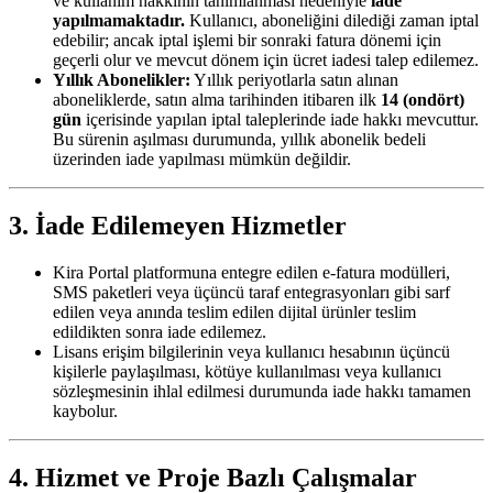
ve kullanım hakkının tanımlanması nedeniyle
iade
yapılmamaktadır.
Kullanıcı, aboneliğini dilediği zaman iptal
edebilir; ancak iptal işlemi bir sonraki fatura dönemi için
geçerli olur ve mevcut dönem için ücret iadesi talep edilemez.
Yıllık Abonelikler:
Yıllık periyotlarla satın alınan
aboneliklerde, satın alma tarihinden itibaren ilk
14 (ondört)
gün
içerisinde yapılan iptal taleplerinde iade hakkı mevcuttur.
Bu sürenin aşılması durumunda, yıllık abonelik bedeli
üzerinden iade yapılması mümkün değildir.
3. İade Edilemeyen Hizmetler
Kira Portal platformuna entegre edilen e-fatura modülleri,
SMS paketleri veya üçüncü taraf entegrasyonları gibi sarf
edilen veya anında teslim edilen dijital ürünler teslim
edildikten sonra iade edilemez.
Lisans erişim bilgilerinin veya kullanıcı hesabının üçüncü
kişilerle paylaşılması, kötüye kullanılması veya kullanıcı
sözleşmesinin ihlal edilmesi durumunda iade hakkı tamamen
kaybolur.
4. Hizmet ve Proje Bazlı Çalışmalar