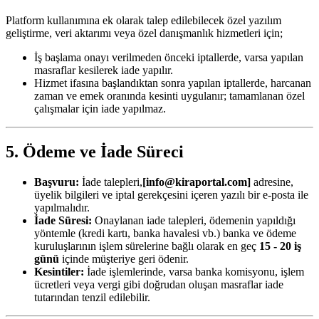
Platform kullanımına ek olarak talep edilebilecek özel yazılım
geliştirme, veri aktarımı veya özel danışmanlık hizmetleri için;
İş başlama onayı verilmeden önceki iptallerde, varsa yapılan
masraflar kesilerek iade yapılır.
Hizmet ifasına başlandıktan sonra yapılan iptallerde, harcanan
zaman ve emek oranında kesinti uygulanır; tamamlanan özel
çalışmalar için iade yapılmaz.
5. Ödeme ve İade Süreci
Başvuru:
İade talepleri,
[info@kiraportal.com]
adresine,
üyelik bilgileri ve iptal gerekçesini içeren yazılı bir e-posta ile
yapılmalıdır.
İade Süresi:
Onaylanan iade talepleri, ödemenin yapıldığı
yöntemle (kredi kartı, banka havalesi vb.) banka ve ödeme
kuruluşlarının işlem sürelerine bağlı olarak en geç
15 - 20 iş
günü
içinde müşteriye geri ödenir.
Kesintiler:
İade işlemlerinde, varsa banka komisyonu, işlem
ücretleri veya vergi gibi doğrudan oluşan masraflar iade
tutarından tenzil edilebilir.