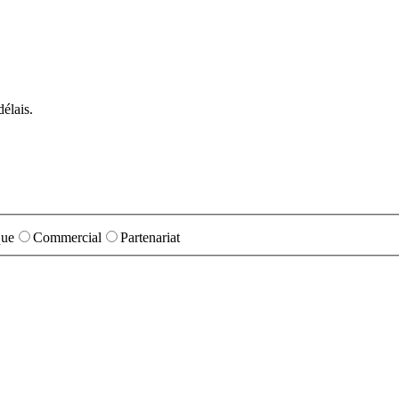
élais.
que
Commercial
Partenariat