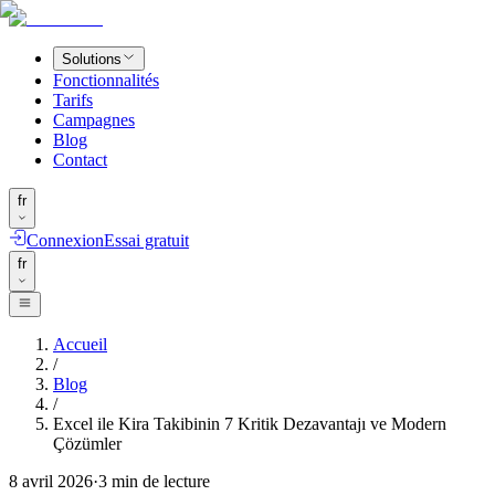
Solutions
Fonctionnalités
Tarifs
Campagnes
Blog
Contact
fr
Connexion
Essai gratuit
fr
Accueil
/
Blog
/
Excel ile Kira Takibinin 7 Kritik Dezavantajı ve Modern
Çözümler
8 avril 2026
·
3
min de lecture