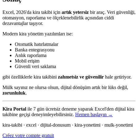
Excel, 2026'da kira takibi için
artık yetersiz
bir araç. Veri güvenliği,
otomasyon, raporlama ve ölçeklenebilirlik açısından ciddi
dezavantajlar taşıyor.
Modern kira yönetim yazılımları ise:
Otomatik hatırlatmalar
Banka entegrasyonu
Anlık raporlama
Mobil erişim
Güvenli veri saklama
gibi özelliklerle kira takibini
zahmetsiz ve güvenilir
hale getiriyor.
Mülk sayınız ne olursa olsun, dijital dönüşüm artık bir lüks değil,
zorunluluk
.
Kira Portal
ile 7 gün ücretsiz deneme yaparak Excel'den dijital kira
takibine geçişi deneyimleyebilirsiniz.
Hemen başlayın →
kira-takibi · excel · dijital-donusum · kira-yonetimi · mulk-yonetimi
Créez votre compte gratuit