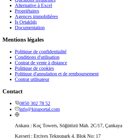
Alternative à Excel
Propriétaires
Agences immobilières
İş Ortaklığı
Documentation
Mentions légales
Politique de confidentialité
Conditions d'utilisation
Contrat de vente à distance
Politique de cookies
Politique d'annulation et de remboursement
Contrat utilisateur
Contact
0850 302 78 52
info@kiraportal.com
Ankara :
Koç Towers, Söğütözü Mah. 2C/17, Çankaya
Kayseri :
Erciyes Teknopark 4. Blok No: 17