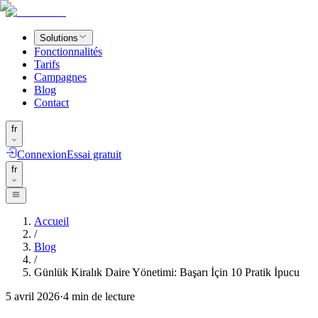
Solutions
Fonctionnalités
Tarifs
Campagnes
Blog
Contact
fr
Connexion
Essai gratuit
fr
Accueil
/
Blog
/
Günlük Kiralık Daire Yönetimi: Başarı İçin 10 Pratik İpucu
5 avril 2026
·
4
min de lecture