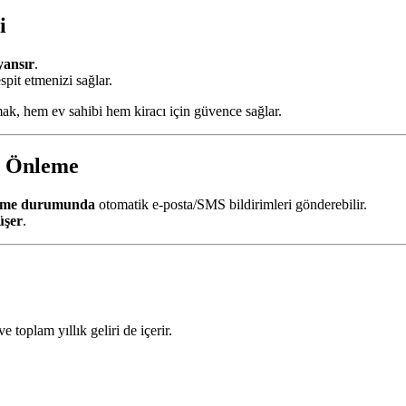
i
yansır
.
spit etmenizi sağlar.
nmak, hem ev sahibi hem kiracı için güvence sağlar.
i Önleme
kme durumunda
otomatik e-posta/SMS bildirimleri gönderebilir.
üşer
.
e toplam yıllık geliri de içerir.