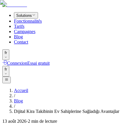
Solutions
Fonctionnalités
Tarifs
Campagnes
Blog
Contact
fr
Connexion
Essai gratuit
fr
Accueil
/
Blog
/
Dijital Kira Takibinin Ev Sahiplerine Sağladığı Avantajlar
13 août 2026
·
2
min de lecture