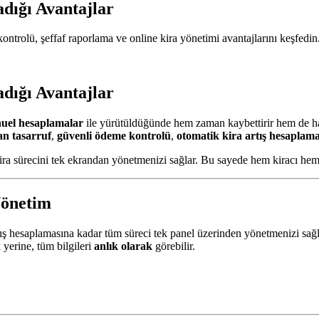
adığı Avantajlar
 kontrolü, şeffaf raporlama ve online kira yönetimi avantajlarını keşfedin
adığı Avantajlar
anuel hesaplamalar
ile yürütüldüğünde hem zaman kaybettirir hem de hata
n tasarruf
,
güvenli ödeme kontrolü
,
otomatik kira artış hesaplam
ira sürecini tek ekrandan yönetmenizi sağlar. Bu sayede hem kiracı hem e
Yönetim
rtış hesaplamasına kadar tüm süreci tek panel üzerinden yönetmenizi sağl
 yerine, tüm bilgileri
anlık olarak
görebilir.