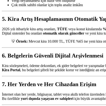
Vergi beyannamesi için hazır veri oluşturur
Çok mülk sahibi olanlar için toplu analiz imkânı
5. Kira Artış Hesaplamasının Otomatik Ya
2026 yılı itibariyle kira artış oranları,
TÜFE
veya konut kiralarında
%2
Dijital sistemler bu oranları
otomatik olarak günceller
ve yeni kira tu
💡
Örnek:
Mevcut kira 10.000 TL, TÜFE %65 ise yeni kira ot
6. Belgelerin Güvenli Dijital Arşivlenmesi
Kira sözleşmeleri, ödeme dekontları, ek gider belgeleri ve yazışmalar 
Kira Portal
, bu belgeleri şifreli bir şekilde korur ve istediğiniz an eri
7. Her Yerden ve Her Cihazdan Erişim
İnternet olan her yerde, bilgisayar, tablet veya akıllı telefon üzerinden k
Bu özellikle
yurt dışında yaşayan ev sahipleri
için büyük avantajdır