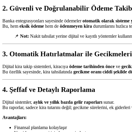
2. Güvenli ve Doğrulanabilir Ödeme Takib
Banka entegrasyonları sayesinde ödemeler
otomatik olarak sisteme 
Bu, hem
eksik ödeme
hem de
ödenmeyen kira
durumlarını hızlıca te
📌
Not:
Nakit tahsilat yerine dijital ve kayıtlı yöntemler kulla
3. Otomatik Hatırlatmalar ile Gecikmeler
Dijital kira takip sistemleri, kiracıya
ödeme tarihinden önce
ve
geci
Bu özellik sayesinde, kira tahsilatında
gecikme oranı ciddi şekilde d
4. Şeffaf ve Detaylı Raporlama
Dijital sistemler,
aylık ve yıllık bazda gelir raporları
sunar.
Bu raporlar, sadece kira tutarını değil; gecikme sürelerini, ek giderleri v
Avantajları:
Finansal planlama kolaylaşır