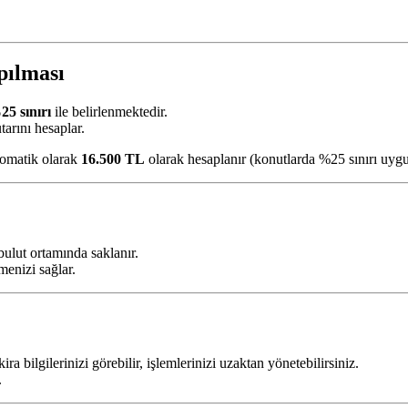
pılması
5 sınırı
ile belirlenmektedir.
tarını hesaplar.
omatik olarak
16.500 TL
olarak hesaplanır (konutlarda %25 sınırı uyg
bulut ortamında saklanır.
şmenizi sağlar.
ira bilgilerinizi görebilir, işlemlerinizi uzaktan yönetebilirsiniz.
.