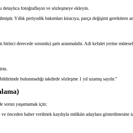
 detaylıca fotoğraflayın ve sözleşmeye ekleyin.
miştir. Yıllık periyodik bakımları kiracıya, parça değişimi gerektiren ana
an birinci derecede sorumlu) şartı aranmalıdır. Adi kefalet yerine müteselsi
rin.
bildirimde bulunmadığı takdirde sözleşme 1 yıl uzamış sayılır."
alama)
nde sorun yaşamamak için:
 ve önceden haber verilmek kaydıyla mülkün adaylara gösterilmesine iz