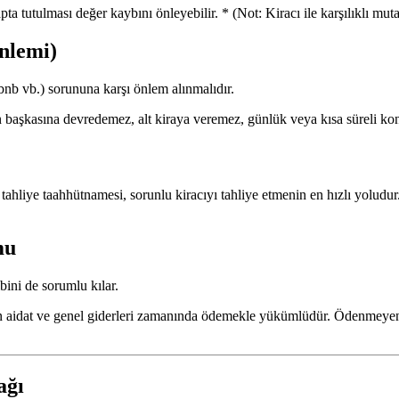
a tutulması değer kaybını önleyebilir. * (Not: Kiracı ile karşılıklı mutab
nlemi)
bnb vb.) sorununa karşı önlem alınmalıdır.
başkasına devredemez, alt kiraya veremez, günlük veya kısa süreli ko
ir tahliye taahhütnamesi, sorunlu kiracıyı tahliye etmenin en hızlı yolu
mu
ini de sorumlu kılar.
nen aidat ve genel giderleri zamanında ödemekle yükümlüdür. Ödenmeyen
ağı