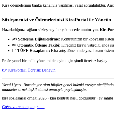
Kira ödemelerinin banka kanalıyla yapılması yasal zorunluluktur. Ancak
Sözleşmenizi ve Ödemelerinizi KiraPortal ile Yönetin
Hazırladığınız sağlam sözleşmeyi bir çekmecede unutmayın.
KiraPor
✍️
Sözleşme Dijitalleştirme:
Kontratınızın bir kopyasını sistem
💸
Otomatik Ödeme Takibi:
Kiracınız kirayı yatırdığı anda 
📈
TÜFE Hesaplama:
Kira artış döneminde yasal oranı sistem 
Profesyonel bir mülk yönetimi deneyimi için şimdi ücretsiz başlayın.
👉 KiraPortal'ı Ücretsiz Deneyin
Yasal Uyarı: Burada yer alan bilgiler genel hukuki tavsiye niteliğind
maddeler örnek teşkil etmesi amacıyla paylaşılmıştır.
kira sözleşmesi örneği 2026 · kira kontratı nasıl doldurulur · ev sahibi 
Créez votre compte gratuit