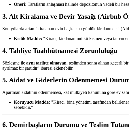
Öneri:
Tarafların anlaşması halinde depozitonun vadeli bir hesapt
3. Alt Kiralama ve Devir Yasağı (Airbnb Ö
Son yıllarda artan "kiralanan evin başkasına günlük kiralanması" (Air
Kritik Madde:
"Kiracı, kiralanan mülkü kısmen veya tamamen 
4. Tahliye Taahhütnamesi Zorunluluğu
Sözleşme ile
aynı tarihte olmayan
, teslimden sonra alınan geçerli b
ayrılmaz bir şartıdır" ibaresi eklenebilir.
5. Aidat ve Giderlerin Ödenmemesi Duru
Apartman aidatının ödenmemesi, kat mülkiyeti kanununa göre ev sahib
Koruyucu Madde:
"Kiracı, bina yönetimi tarafından belirle
sebebidir."
6. Demirbaşların Durumu ve Teslim Tutan