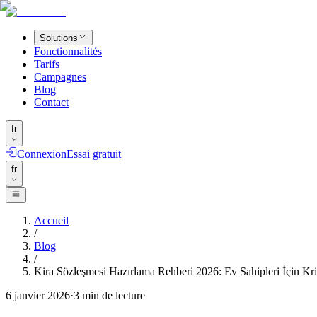
Solutions
Fonctionnalités
Tarifs
Campagnes
Blog
Contact
fr
Connexion
Essai gratuit
fr
Accueil
/
Blog
/
Kira Sözleşmesi Hazırlama Rehberi 2026: Ev Sahipleri İçin Kr
6 janvier 2026
·
3
min de lecture