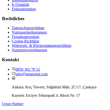
Immobilienbüros
İş Ortaklığı
Dokumentation
Rechtliches
Datenschutzrichtlinie
Nutzungsbedingungen
Fernabsatzvertrag
Cookie-Richtlinie
Widerrufs- & Rückerstattungsrichtlinie
Nutzungsvereinbarung
Kontakt
0850 302 78 52
info@kiraportal.com
Ankara:
Koç Towers, Söğütözü Mah. 2C/17, Çankaya
Kayseri:
Erciyes Teknopark 4. Block Nr. 17
Unser Partner