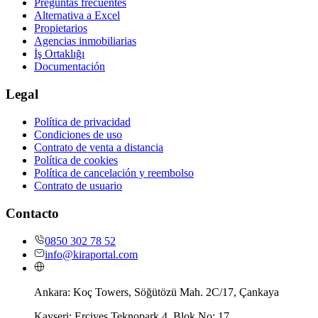
Preguntas frecuentes
Alternativa a Excel
Propietarios
Agencias inmobiliarias
İş Ortaklığı
Documentación
Legal
Política de privacidad
Condiciones de uso
Contrato de venta a distancia
Política de cookies
Política de cancelación y reembolso
Contrato de usuario
Contacto
0850 302 78 52
info@kiraportal.com
Ankara:
Koç Towers, Söğütözü Mah. 2C/17, Çankaya
Kayseri:
Erciyes Teknopark 4. Blok No: 17