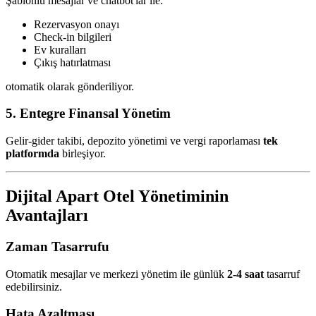
Şablonlu mesajlar ve chatbot'lar ile:
Rezervasyon onayı
Check-in bilgileri
Ev kuralları
Çıkış hatırlatması
otomatik olarak gönderiliyor.
5. Entegre Finansal Yönetim
Gelir-gider takibi, depozito yönetimi ve vergi raporlaması
tek
platformda
birleşiyor.
Dijital Apart Otel Yönetiminin
Avantajları
Zaman Tasarrufu
Otomatik mesajlar ve merkezi yönetim ile günlük
2-4 saat
tasarruf
edebilirsiniz.
Hata Azaltması