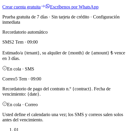
Crear cuenta gratuita
Escríbenos por WhatsApp
Prueba gratuita de 7 días · Sin tarjeta de crédito · Configuración
inmediata
Recordatorio automático
SMS
2 Tem · 09:00
Estimado/a {tenant}, su alquiler de {month} de {amount} ₺ vence
en 3 días.
En cola · SMS
Correo
5 Tem · 09:00
Recordatorio de pago del contrato n.º {contract}. Fecha de
vencimiento: {date}.
En cola · Correo
Usted define el calendario una vez; los SMS y correos salen solos
antes del vencimiento.
01