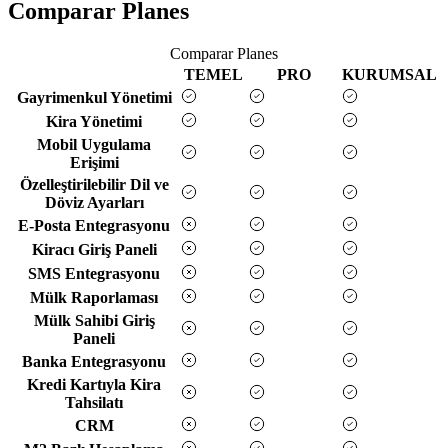
Comparar Planes
Comparar Planes
TEMEL
PRO
KURUMSAL
Gayrimenkul Yönetimi
Kira Yönetimi
Mobil Uygulama
Erişimi
Özelleştirilebilir Dil ve
Döviz Ayarları
E-Posta Entegrasyonu
Kiracı Giriş Paneli
SMS Entegrasyonu
Mülk Raporlaması
Mülk Sahibi Giriş
Paneli
Banka Entegrasyonu
Kredi Kartıyla Kira
Tahsilatı
CRM