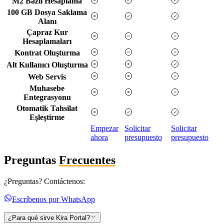
M2 Bazlı Hesaplama
100 GB Dosya Saklama
Alanı
Çapraz Kur
Hesaplamaları
Kontrat Oluşturma
Alt Kullanıcı Oluşturma
Web Servis
Muhasebe
Entegrasyonu
Otomatik Tahsilat
Eşleştirme
Empezar
Solicitar
Solicitar
ahora
presupuesto
presupuesto
Preguntas
Frecuentes
¿Preguntas? Contáctenos:
Escríbenos por WhatsApp
¿Para qué sirve Kira Portal?