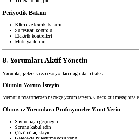
Yedek ampul, pil
Periyodik Bakım
Klima ve kombi bakımı
Su tesisatı kontrolü
Elektrik kontrolleri
Mobilya durumu
8. Yorumları Aktif Yönetin
Yorumlar, gelecek rezervasyonları doğrudan etkiler:
Olumlu Yorum İsteyin
Memnun misafirlerden nazikçe yorum isteyin. Check-out mesajınıza e
Olumsuz Yorumlara Profesyonelce Yanıt Verin
Savunmaya geçmeyin
Sorunu kabul edin
Çözümü açıklayın
Gelecekte iyileştirme sözü verin