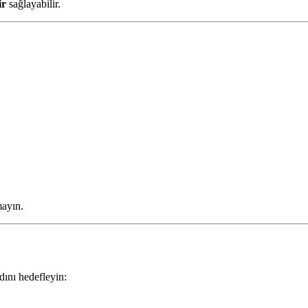
ir
sağlayabilir.
mayın.
dını hedefleyin: