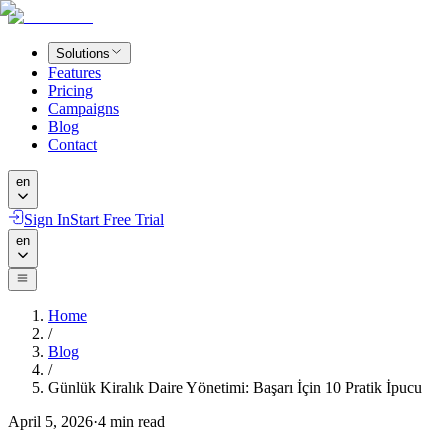
Solutions
Features
Pricing
Campaigns
Blog
Contact
en
Sign In
Start Free Trial
en
Home
/
Blog
/
Günlük Kiralık Daire Yönetimi: Başarı İçin 10 Pratik İpucu
April 5, 2026
·
4
min read