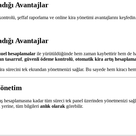
adığı Avantajlar
 kontrolü, şeffaf raporlama ve online kira yönetimi avantajlarını keşfedin
adığı Avantajlar
anuel hesaplamalar
ile yürütüldüğünde hem zaman kaybettirir hem de hata
n tasarruf
,
güvenli ödeme kontrolü
,
otomatik kira artış hesaplam
ira sürecini tek ekrandan yönetmenizi sağlar. Bu sayede hem kiracı hem e
Yönetim
rtış hesaplamasına kadar tüm süreci tek panel üzerinden yönetmenizi sağl
 yerine, tüm bilgileri
anlık olarak
görebilir.