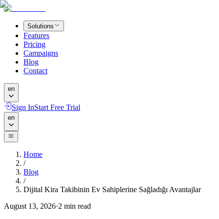
Solutions
Features
Pricing
Campaigns
Blog
Contact
en
Sign In
Start Free Trial
en
Home
/
Blog
/
Dijital Kira Takibinin Ev Sahiplerine Sağladığı Avantajlar
August 13, 2026
·
2
min read