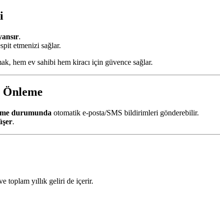
i
yansır
.
spit etmenizi sağlar.
nmak, hem ev sahibi hem kiracı için güvence sağlar.
i Önleme
kme durumunda
otomatik e-posta/SMS bildirimleri gönderebilir.
üşer
.
e toplam yıllık geliri de içerir.