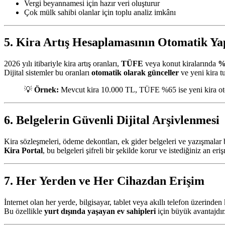
Vergi beyannamesi için hazır veri oluşturur
Çok mülk sahibi olanlar için toplu analiz imkânı
5. Kira Artış Hesaplamasının Otomatik Ya
2026 yılı itibariyle kira artış oranları,
TÜFE
veya konut kiralarında
%2
Dijital sistemler bu oranları
otomatik olarak günceller
ve yeni kira tu
💡
Örnek:
Mevcut kira 10.000 TL, TÜFE %65 ise yeni kira ot
6. Belgelerin Güvenli Dijital Arşivlenmesi
Kira sözleşmeleri, ödeme dekontları, ek gider belgeleri ve yazışmalar 
Kira Portal
, bu belgeleri şifreli bir şekilde korur ve istediğiniz an eri
7. Her Yerden ve Her Cihazdan Erişim
İnternet olan her yerde, bilgisayar, tablet veya akıllı telefon üzerinden k
Bu özellikle
yurt dışında yaşayan ev sahipleri
için büyük avantajdır