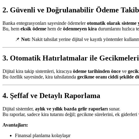
2. Güvenli ve Doğrulanabilir Ödeme Takib
Banka entegrasyonları sayesinde ödemeler
otomatik olarak sisteme 
Bu, hem
eksik ödeme
hem de
ödenmeyen kira
durumlarını hızlıca te
📌
Not:
Nakit tahsilat yerine dijital ve kayıtlı yöntemler kulla
3. Otomatik Hatırlatmalar ile Gecikmeler
Dijital kira takip sistemleri, kiracıya
ödeme tarihinden önce
ve
geci
Bu özellik sayesinde, kira tahsilatında
gecikme oranı ciddi şekilde d
4. Şeffaf ve Detaylı Raporlama
Dijital sistemler,
aylık ve yıllık bazda gelir raporları
sunar.
Bu raporlar, sadece kira tutarını değil; gecikme sürelerini, ek giderleri v
Avantajları:
Finansal planlama kolaylaşır