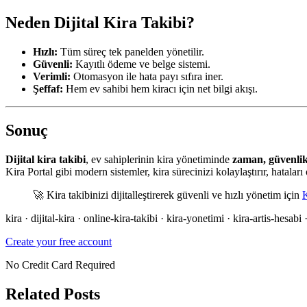
Neden Dijital Kira Takibi?
Hızlı:
Tüm süreç tek panelden yönetilir.
Güvenli:
Kayıtlı ödeme ve belge sistemi.
Verimli:
Otomasyon ile hata payı sıfıra iner.
Şeffaf:
Hem ev sahibi hem kiracı için net bilgi akışı.
Sonuç
Dijital kira takibi
, ev sahiplerinin kira yönetiminde
zaman, güvenlik
Kira Portal gibi modern sistemler, kira sürecinizi kolaylaştırır, hataları
🚀 Kira takibinizi dijitalleştirerek güvenli ve hızlı yönetim için
K
kira · dijital-kira · online-kira-takibi · kira-yonetimi · kira-artis-hesabi 
Create your free account
No Credit Card Required
Related Posts