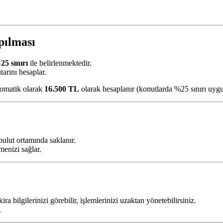
pılması
5 sınırı
ile belirlenmektedir.
tarını hesaplar.
omatik olarak
16.500 TL
olarak hesaplanır (konutlarda %25 sınırı uyg
bulut ortamında saklanır.
şmenizi sağlar.
ira bilgilerinizi görebilir, işlemlerinizi uzaktan yönetebilirsiniz.
.