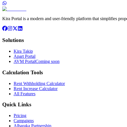
Kira Portal is a modern and user-friendly platform that simplifies pr
Solutions
Kira Takip
Apart Portal
AVM Portal
Coming soon
Calculation Tools
Rent Withholding Calculator
Rent Increase Calculator
All Features
Quick Links
Pricing
Campaigns
Albaraka Partnership