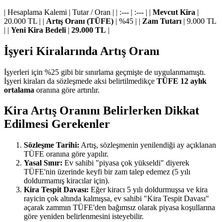
| Hesaplama Kalemi | Tutar / Oran | | :--- | :--- | |
Mevcut Kira
|
20.000 TL | |
Artış Oranı (TÜFE)
| %45 | |
Zam Tutarı
| 9.000 TL
| |
Yeni Kira Bedeli
|
29.000 TL
|
İşyeri Kiralarında Artış Oranı
İşyerleri için %25 gibi bir sınırlama geçmişte de uygulanmamıştı.
İşyeri kiraları da sözleşmede aksi belirtilmedikçe
TÜFE 12 aylık
ortalama
oranına göre artırılır.
Kira Artış Oranını Belirlerken Dikkat
Edilmesi Gerekenler
Sözleşme Tarihi:
Artış, sözleşmenin yenilendiği ay açıklanan
TÜFE oranına göre yapılır.
Yasal Sınır:
Ev sahibi "piyasa çok yükseldi" diyerek
TÜFE'nin üzerinde keyfi bir zam talep edemez (5 yılı
doldurmamış kiracılar için).
Kira Tespit Davası:
Eğer kiracı 5 yılı doldurmuşsa ve kira
rayicin çok altında kalmışsa, ev sahibi "Kira Tespit Davası"
açarak zammın TÜFE'den bağımsız olarak piyasa koşullarına
göre yeniden belirlenmesini isteyebilir.