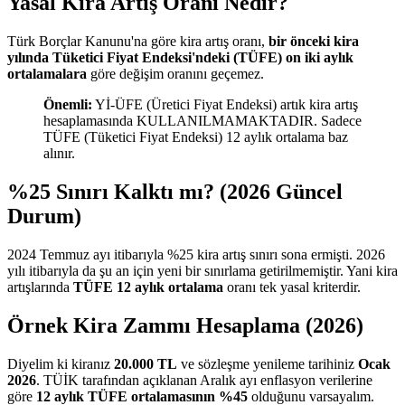
Yasal Kira Artış Oranı Nedir?
Türk Borçlar Kanunu'na göre kira artış oranı,
bir önceki kira
yılında Tüketici Fiyat Endeksi'ndeki (TÜFE) on iki aylık
ortalamalara
göre değişim oranını geçemez.
Önemli:
Yİ-ÜFE (Üretici Fiyat Endeksi) artık kira artış
hesaplamasında KULLANILMAMAKTADIR. Sadece
TÜFE (Tüketici Fiyat Endeksi) 12 aylık ortalama baz
alınır.
%25 Sınırı Kalktı mı? (2026 Güncel
Durum)
2024 Temmuz ayı itibarıyla %25 kira artış sınırı sona ermişti. 2026
yılı itibarıyla da şu an için yeni bir sınırlama getirilmemiştir. Yani kira
artışlarında
TÜFE 12 aylık ortalama
oranı tek yasal kriterdir.
Örnek Kira Zammı Hesaplama (2026)
Diyelim ki kiranız
20.000 TL
ve sözleşme yenileme tarihiniz
Ocak
2026
. TÜİK tarafından açıklanan Aralık ayı enflasyon verilerine
göre
12 aylık TÜFE ortalamasının %45
olduğunu varsayalım.