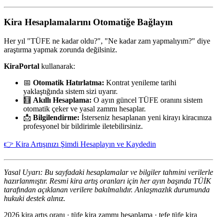
Kira Hesaplamalarını Otomatiğe Bağlayın
Her yıl "TÜFE ne kadar oldu?", "Ne kadar zam yapmalıyım?" diye
araştırma yapmak zorunda değilsiniz.
KiraPortal
kullanarak:
📅
Otomatik Hatırlatma:
Kontrat yenileme tarihi
yaklaştığında sistem sizi uyarır.
🧮
Akıllı Hesaplama:
O ayın güncel TÜFE oranını sistem
otomatik çeker ve yasal zammı hesaplar.
📩
Bilgilendirme:
İsterseniz hesaplanan yeni kirayı kiracınıza
profesyonel bir bildirimle iletebilirsiniz.
👉 Kira Artışınızı Şimdi Hesaplayın ve Kaydedin
Yasal Uyarı: Bu sayfadaki hesaplamalar ve bilgiler tahmini verilerle
hazırlanmıştır. Resmi kira artış oranları için her ayın başında TÜİK
tarafından açıklanan verilere bakılmalıdır. Anlaşmazlık durumunda
hukuki destek alınız.
2026 kira artış oranı · tüfe kira zammı hesaplama · tefe tüfe kira