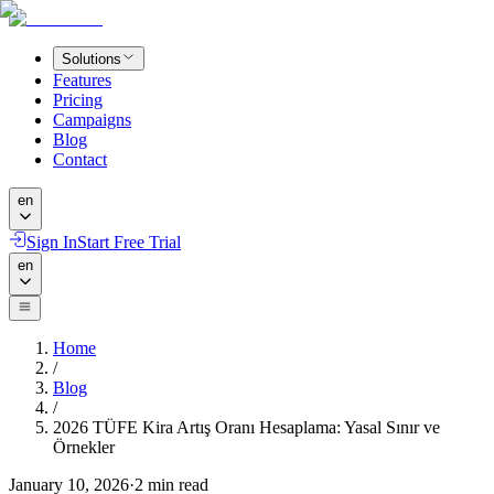
Solutions
Features
Pricing
Campaigns
Blog
Contact
en
Sign In
Start Free Trial
en
Home
/
Blog
/
2026 TÜFE Kira Artış Oranı Hesaplama: Yasal Sınır ve
Örnekler
January 10, 2026
·
2
min read