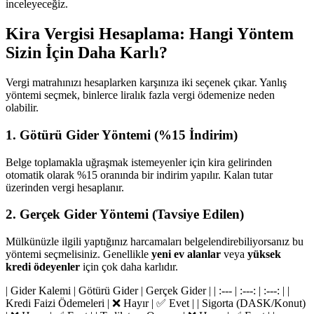
inceleyeceğiz.
Kira Vergisi Hesaplama: Hangi Yöntem
Sizin İçin Daha Karlı?
Vergi matrahınızı hesaplarken karşınıza iki seçenek çıkar. Yanlış
yöntemi seçmek, binlerce liralık fazla vergi ödemenize neden
olabilir.
1. Götürü Gider Yöntemi (%15 İndirim)
Belge toplamakla uğraşmak istemeyenler için kira gelirinden
otomatik olarak %15 oranında bir indirim yapılır. Kalan tutar
üzerinden vergi hesaplanır.
2. Gerçek Gider Yöntemi (Tavsiye Edilen)
Mülkünüzle ilgili yaptığınız harcamaları belgelendirebiliyorsanız bu
yöntemi seçmelisiniz. Genellikle
yeni ev alanlar
veya
yüksek
kredi ödeyenler
için çok daha karlıdır.
| Gider Kalemi | Götürü Gider | Gerçek Gider | | :--- | :---: | :---: | |
Kredi Faizi Ödemeleri | ❌ Hayır | ✅ Evet | | Sigorta (DASK/Konut)