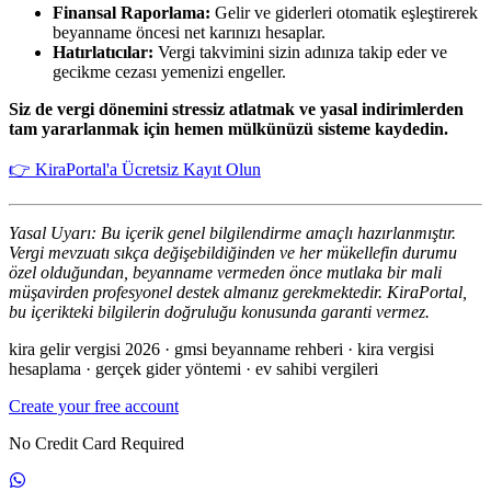
Finansal Raporlama:
Gelir ve giderleri otomatik eşleştirerek
beyanname öncesi net karınızı hesaplar.
Hatırlatıcılar:
Vergi takvimini sizin adınıza takip eder ve
gecikme cezası yemenizi engeller.
Siz de vergi dönemini stressiz atlatmak ve yasal indirimlerden
tam yararlanmak için hemen mülkünüzü sisteme kaydedin.
👉 KiraPortal'a Ücretsiz Kayıt Olun
Yasal Uyarı: Bu içerik genel bilgilendirme amaçlı hazırlanmıştır.
Vergi mevzuatı sıkça değişebildiğinden ve her mükellefin durumu
özel olduğundan, beyanname vermeden önce mutlaka bir mali
müşavirden profesyonel destek almanız gerekmektedir. KiraPortal,
bu içerikteki bilgilerin doğruluğu konusunda garanti vermez.
kira gelir vergisi 2026 · gmsi beyanname rehberi · kira vergisi
hesaplama · gerçek gider yöntemi · ev sahibi vergileri
Create your free account
No Credit Card Required