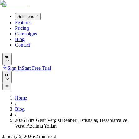
Solutions
Features
Pricing
Campaigns
Blog
Contact
en
Sign In
Start Free Trial
en
Home
/
Blog
/
2026 Kira Gelir Vergisi Rehberi: İstisnalar, Hesaplama ve
Vergi Azaltma Yolları
January 5, 2026
·
2
min read