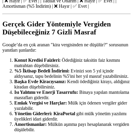
| ❌ Hayır | ✅ Evet | | Tadilat ve Onarım | ❌ Hayır | ✅ Evet | |
Amortisman (%5 İndirim) | ❌ Hayır | ✅ Evet |
Gerçek Gider Yöntemiyle Vergiden
Düşebileceğiniz 7 Gizli Masraf
Google’da en çok aranan "kira vergisinden ne düşülür?" sorusunun
yanıtları şunlardır:
Konut Kredisi Faizleri:
Ödediğiniz taksitin faiz kısmını
matrahtan düşebilirsiniz.
%5 İktisap Bedeli İndirimi:
Evinizi son 5 yıl içinde
aldıysanız, tapu bedelinin %5'ini her yıl masraf yazabilirsiniz.
Başka Evde Kiracıysanız:
Kendi ödediğiniz kirayı, aldığınız
kiradan düşebilirsiniz.
Isı Yalıtımı ve Enerji Tasarrufu:
Binaya yapılan mantolama
masrafları giderdir.
Emlak Vergisi ve Harçlar:
Mülk için ödenen vergiler gider
yazılabilir.
Yönetim Giderleri:
KiraPortal
gibi mülk yönetim yazılımı
üyelikleri idari giderdir.
Amortismanlar:
Mülkün aşınma payı hesaplanarak vergiden
düşülebilir.