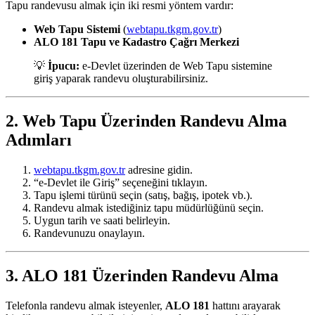
Tapu randevusu almak için iki resmi yöntem vardır:
Web Tapu Sistemi
(
webtapu.tkgm.gov.tr
)
ALO 181 Tapu ve Kadastro Çağrı Merkezi
💡
İpucu:
e-Devlet üzerinden de Web Tapu sistemine
giriş yaparak randevu oluşturabilirsiniz.
2. Web Tapu Üzerinden Randevu Alma
Adımları
webtapu.tkgm.gov.tr
adresine gidin.
“e-Devlet ile Giriş” seçeneğini tıklayın.
Tapu işlemi türünü seçin (satış, bağış, ipotek vb.).
Randevu almak istediğiniz tapu müdürlüğünü seçin.
Uygun tarih ve saati belirleyin.
Randevunuzu onaylayın.
3. ALO 181 Üzerinden Randevu Alma
Telefonla randevu almak isteyenler,
ALO 181
hattını arayarak