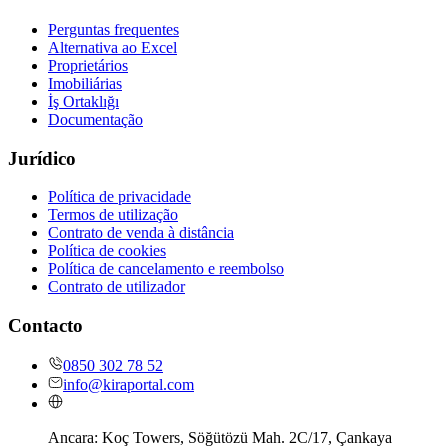
Perguntas frequentes
Alternativa ao Excel
Proprietários
Imobiliárias
İş Ortaklığı
Documentação
Jurídico
Política de privacidade
Termos de utilização
Contrato de venda à distância
Política de cookies
Política de cancelamento e reembolso
Contrato de utilizador
Contacto
0850 302 78 52
info@kiraportal.com
Ancara:
Koç Towers, Söğütözü Mah. 2C/17, Çankaya