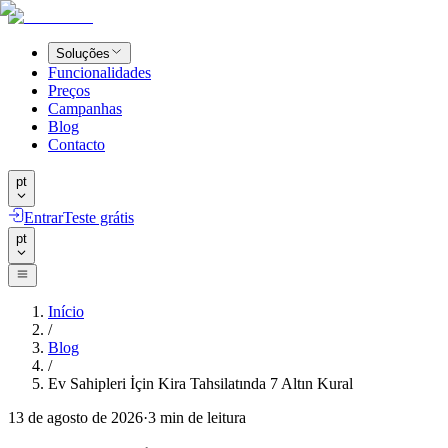
Soluções
Funcionalidades
Preços
Campanhas
Blog
Contacto
pt
Entrar
Teste grátis
pt
Início
/
Blog
/
Ev Sahipleri İçin Kira Tahsilatında 7 Altın Kural
13 de agosto de 2026
·
3
min de leitura