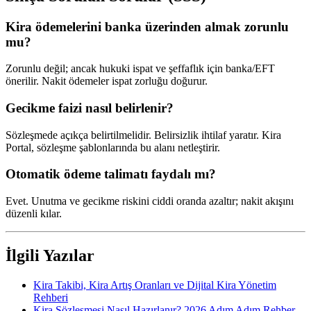
Kira ödemelerini banka üzerinden almak zorunlu
mu?
Zorunlu değil; ancak hukuki ispat ve şeffaflık için banka/EFT
önerilir. Nakit ödemeler ispat zorluğu doğurur.
Gecikme faizi nasıl belirlenir?
Sözleşmede açıkça belirtilmelidir. Belirsizlik ihtilaf yaratır. Kira
Portal, sözleşme şablonlarında bu alanı netleştirir.
Otomatik ödeme talimatı faydalı mı?
Evet. Unutma ve gecikme riskini ciddi oranda azaltır; nakit akışını
düzenli kılar.
İlgili Yazılar
Kira Takibi, Kira Artış Oranları ve Dijital Kira Yönetim
Rehberi
Kira Sözleşmesi Nasıl Hazırlanır? 2026 Adım Adım Rehber