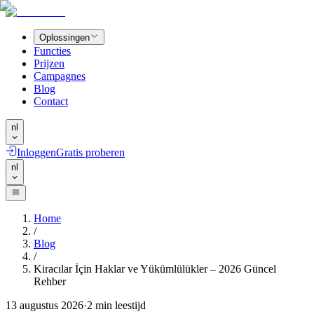
Oplossingen
Functies
Prijzen
Campagnes
Blog
Contact
nl
Inloggen
Gratis proberen
nl
Home
/
Blog
/
Kiracılar İçin Haklar ve Yükümlülükler – 2026 Güncel
Rehber
13 augustus 2026
·
2
min leestijd