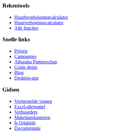
Rekentools
Huurbronbelastingcalculator
Huurverhogingscalculator
Alle functies
Snelle links
Prijzen
Campagnes
Albaraka Partnerschap
Gratis demo
Blog
Desktop-app
Gidsen
Veelgestelde vragen
Excel-alternatief
Verhuurders
Makelaarskantoren
İş Ortaklığı
Documentatie