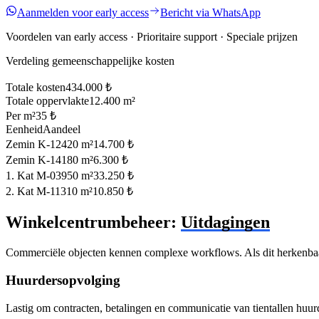
Aanmelden voor early access
Bericht via WhatsApp
Voordelen van early access · Prioritaire support · Speciale prijzen
Verdeling gemeenschappelijke kosten
Totale kosten
434.000
₺
Totale oppervlakte
12.400
m²
Per m²
35
₺
Eenheid
Aandeel
Zemin K-12
420
m²
14.700
₺
Zemin K-14
180
m²
6.300
₺
1. Kat M-03
950
m²
33.250
₺
2. Kat M-11
310
m²
10.850
₺
Winkelcentrumbeheer:
Uitdagingen
Commerciële objecten kennen complexe workflows. Als dit herkenbaar
Huurdersopvolging
Lastig om contracten, betalingen en communicatie van tientallen huurd