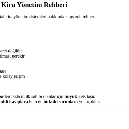
al Kira Yönetim Rehberi
ital kira yönetim sistemleri hakkında kapsamlı rehber.
ret değildir.
ılması gerekir:
ası
e kolay erişim
 birden fazla mülk sahibi olanlar için
büyük risk
taşır.
ddi kayıplara
hem de
hukuki sorunlara
yol açabilir.