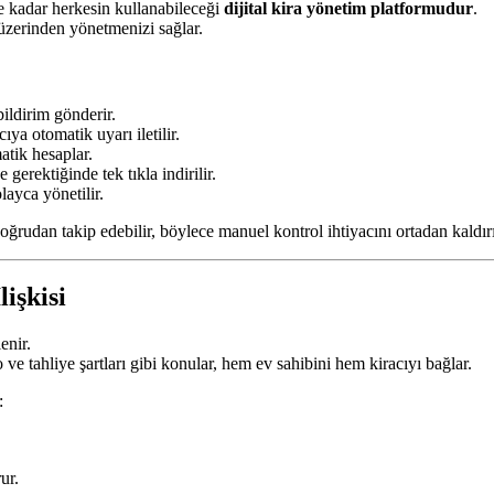
ne kadar herkesin kullanabileceği
dijital kira yönetim platformudur
.
 üzerinden yönetmenizi sağlar.
ildirim gönderir.
a otomatik uyarı iletilir.
atik hesaplar.
 gerektiğinde tek tıkla indirilir.
layca yönetilir.
rudan takip edebilir, böylece manuel kontrol ihtiyacını ortadan kaldırı
işkisi
enir.
 ve tahliye şartları gibi konular, hem ev sahibini hem kiracıyı bağlar.
:
ur.