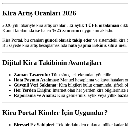
Kira Artış Oranları 2026
2026 yılı itibariyle kira artış oranları,
12 aylık TÜFE ortalaması
dikk
Konut kiralarında ise halen
%25 zam sınırı
uygulanmaktadır.
Kira Portal, bu oranları
güncel olarak takip eder
ve sistemdeki kira b
Bu sayede kira artış hesaplamasında
hata yapma riskiniz sıfıra iner
.
Dijital Kira Takibinin Avantajları
Zaman Tasarrufu:
Tüm süreç tek ekrandan yönetilir.
Hata Payının Azalması:
Manuel hesaplama ve kayıt hataları or
Güvenli Veri Saklama:
Kira bilgileri bulut ortamında, şifreli o
Her Yerden Erişim:
İnternet olan her yerden kira bilgilerinize u
Raporlama ve Analiz:
Kira gelirlerinizi aylık veya yıllık bazda
Kira Portal Kimler İçin Uygundur?
Bireysel Ev Sahipleri
: Tek bir daireden onlarca mülke kadar k