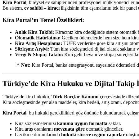
Kira Portal
, bireysel ev sahiplerinden profesyonel mülk yöneticileri
Bu sistem,
ev sahibi – kiracı
ilişkisinin tüm aşamalarını tek bir panel
Kira Portal’ın Temel Özellikleri:
Anlık Kira Takibi:
Kiracınız kira ödediğinde sistem otomatik b
Otomatik Hatırlatma:
Geciken ödemelerde hem size hem kiracıy
Kira Artış Hesaplama:
TÜFE verilerine göre kira artışını otom
Sözleşme Arşivi:
Tüm kira sözleşmeleri dijital olarak saklanır ve
Vergi & Stopaj Takibi:
Kira gelir beyanı ve stopaj süreçleri ko
📌
Not:
Kira Portal, banka entegrasyonu sayesinde ödemeleri doğ
Türkiye’de Kira Hukuku ve Dijital Takip İl
Türkiye’de kira hukuku,
Türk Borçlar Kanunu
çerçevesinde düzenl
Kira sözleşmesinde yer alan maddeler, kira bedeli, artış oranı, depozito
Kira Portal
, bu hukuki gereklilikleri göz önünde bulundurarak çalışır
Kira sözleşmelerinizi
kanuna uygun formatta
saklar.
Kira artış oranlarını
mevzuata göre
otomatik günceller.
Gecikme durumlarında
hukuki sürece uygun raporlar
oluştur