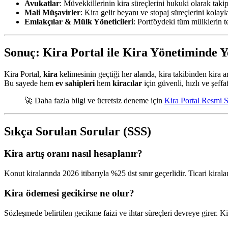
Avukatlar
: Müvekkillerinin kira süreçlerini hukuki olarak taki
Mali Müşavirler
: Kira gelir beyanı ve stopaj süreçlerini kolayl
Emlakçılar & Mülk Yöneticileri
: Portföydeki tüm mülklerin t
Sonuç: Kira Portal ile Kira Yönetiminde 
Kira Portal,
kira
kelimesinin geçtiği her alanda, kira takibinden kira 
Bu sayede hem
ev sahipleri
hem
kiracılar
için güvenli, hızlı ve şeff
🚀 Daha fazla bilgi ve ücretsiz deneme için
Kira Portal Resmi S
Sıkça Sorulan Sorular (SSS)
Kira artış oranı nasıl hesaplanır?
Konut kiralarında 2026 itibarıyla %25 üst sınır geçerlidir. Ticari kiral
Kira ödemesi gecikirse ne olur?
Sözleşmede belirtilen gecikme faizi ve ihtar süreçleri devreye girer. Ki