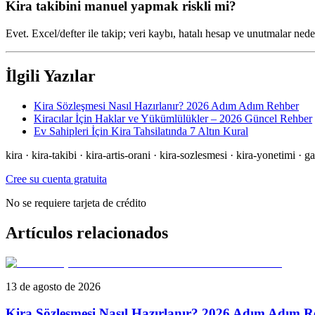
Kira takibini manuel yapmak riskli mi?
Evet. Excel/defter ile takip; veri kaybı, hatalı hesap ve unutmalar neden
İlgili Yazılar
Kira Sözleşmesi Nasıl Hazırlanır? 2026 Adım Adım Rehber
Kiracılar İçin Haklar ve Yükümlülükler – 2026 Güncel Rehber
Ev Sahipleri İçin Kira Tahsilatında 7 Altın Kural
kira · kira-takibi · kira-artis-orani · kira-sozlesmesi · kira-yonetimi · g
Cree su cuenta gratuita
No se requiere tarjeta de crédito
Artículos relacionados
13 de agosto de 2026
Kira Sözleşmesi Nasıl Hazırlanır? 2026 Adım Adım R