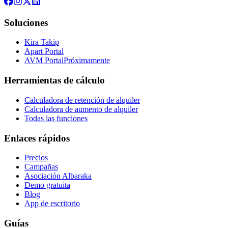
Soluciones
Kira Takip
Apart Portal
AVM Portal
Próximamente
Herramientas de cálculo
Calculadora de retención de alquiler
Calculadora de aumento de alquiler
Todas las funciones
Enlaces rápidos
Precios
Campañas
Asociación Albaraka
Demo gratuita
Blog
App de escritorio
Guías