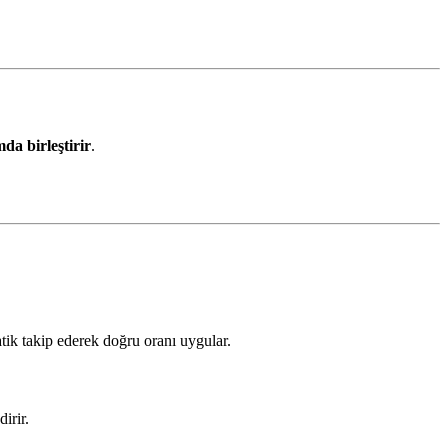
da birleştirir
.
atik takip ederek doğru oranı uygular.
irir.