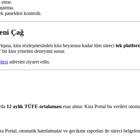
p etme.
aştırma.
ek panelden kontrolü.
Yeni Çağ
artışına, kira sözleşmesinden kira beyanına kadar tüm süreci
tek platform
af bir kira yönetim deneyimi sunar.
itesi
adresini ziyaret edin.
arda
12 aylık TÜFE ortalaması
esas alınır. Kira Portal bu verileri otom
ra Portal, otomatik hatırlatmalar ve gecikme raporları ile süreci belgelend