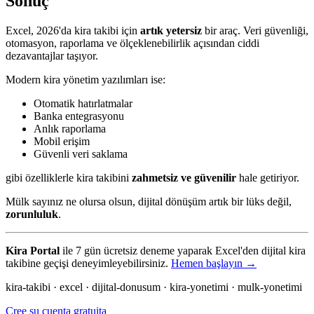
Sonuç
Excel, 2026'da kira takibi için
artık yetersiz
bir araç. Veri güvenliği,
otomasyon, raporlama ve ölçeklenebilirlik açısından ciddi
dezavantajlar taşıyor.
Modern kira yönetim yazılımları ise:
Otomatik hatırlatmalar
Banka entegrasyonu
Anlık raporlama
Mobil erişim
Güvenli veri saklama
gibi özelliklerle kira takibini
zahmetsiz ve güvenilir
hale getiriyor.
Mülk sayınız ne olursa olsun, dijital dönüşüm artık bir lüks değil,
zorunluluk
.
Kira Portal
ile 7 gün ücretsiz deneme yaparak Excel'den dijital kira
takibine geçişi deneyimleyebilirsiniz.
Hemen başlayın →
kira-takibi · excel · dijital-donusum · kira-yonetimi · mulk-yonetimi
Cree su cuenta gratuita