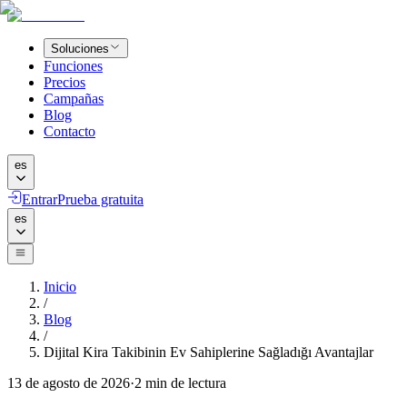
Soluciones
Funciones
Precios
Campañas
Blog
Contacto
es
Entrar
Prueba gratuita
es
Inicio
/
Blog
/
Dijital Kira Takibinin Ev Sahiplerine Sağladığı Avantajlar
13 de agosto de 2026
·
2
min de lectura