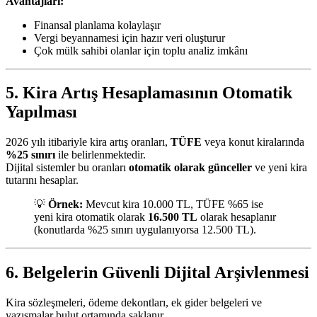
Avantajları:
Finansal planlama kolaylaşır
Vergi beyannamesi için hazır veri oluşturur
Çok mülk sahibi olanlar için toplu analiz imkânı
5. Kira Artış Hesaplamasının Otomatik
Yapılması
2026 yılı itibariyle kira artış oranları,
TÜFE
veya konut kiralarında
%25 sınırı
ile belirlenmektedir.
Dijital sistemler bu oranları
otomatik olarak günceller
ve yeni kira
tutarını hesaplar.
💡
Örnek:
Mevcut kira 10.000 TL, TÜFE %65 ise
yeni kira otomatik olarak
16.500 TL
olarak hesaplanır
(konutlarda %25 sınırı uygulanıyorsa 12.500 TL).
6. Belgelerin Güvenli Dijital Arşivlenmesi
Kira sözleşmeleri, ödeme dekontları, ek gider belgeleri ve
yazışmalar bulut ortamında saklanır.