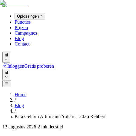
Oplossingen
Functies
Prijzen
Campagnes
Blog
Contact
nl
Inloggen
Gratis proberen
nl
Home
/
Blog
/
Kira Gelirini Artırmanın Yolları – 2026 Rehberi
13 augustus 2026
·
2
min leestijd