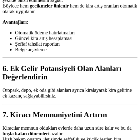
şekilde tahsil edilmesini sağlar.
Böylece hem
gecikmeler önlenir
hem de kira artış oranları otomatik
olarak uygulanır.
Avantajları:
Otomatik ödeme hatırlatmaları
Güncel kira artış hesaplaması
Şeffaf tahsilat raporları
Belge arşivleme
6. Ek Gelir Potansiyeli Olan Alanları
Değerlendirin
Otopark, depo, ek oda gibi alanları ayrıca kiralayarak kira gelirine
ek kazanç sağlayabilirsiniz.
7. Kiracı Memnuniyetini Artırın
Kiracılar memnun oldukları evlerde daha uzun süre kalır ve bu da
boşta kalan dönemleri
azaltır.
Hızlı bakım-onarım, iletişimde şeffaflık ve küçük jestler, kira