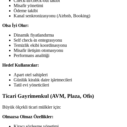
Check-in/check-out takibi
Misafir yönetimi
Ödeme takibi
Kanal senkronizasyonu (Airbnb, Booking)
Olsa İyi Olur:
Dinamik fiyatlandırma
Self check-in entegrasyonu
Temizlik ekibi koordinasyonu
Misafir iletişim otomasyonu
Performans analitiği
Hedef Kullanıcılar:
Apart otel sahipleri
Günlük kiralık daire işletmecileri
Tatil evi yöneticileri
Ticari Gayrimenkul (AVM, Plaza, Ofis)
Büyük ölçekli ticari mülkler için:
Olmazsa Olmaz Özellikler:
Kiracı sözleşme yönetimi