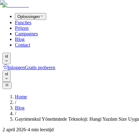
Oplossingen
Functies
Prijzen
Campagnes
Blog
Contact
nl
Inloggen
Gratis proberen
nl
Home
/
Blog
/
Gayrimenkul Yönetiminde Teknoloji: Hangi Yazılım Size Uyg
2 april 2026
·
4
min leestijd