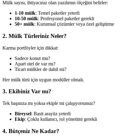
Mülk sayısı, ihtiyacınız olan yazılımın ölçeğini belirler:
1-10 mülk
: Temel paketler yeterli
10-50 mülk
: Profesyonel paketler gerekli
50+ mülk
: Kurumsal çözümler veya özel geliştirme
2. Mülk Türleriniz Neler?
Karma portföyler için dikkat:
Sadece konut mu?
Apart otel de var mı?
Ticari mülkler de dahil mi?
Her mülk türü için uygun modüller olmalı.
3. Ekibiniz Var mı?
Tek başınıza mı yoksa ekiple mi çalışıyorsunuz?
Bireysel
: Basit arayüz yeterli
Ekip
: Çoklu kullanıcı, rol yönetimi gerekli
4. Bütçeniz Ne Kadar?