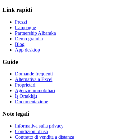
Link rapidi
Prezzi
Campagne
Partnership Albaraka
Demo gratuita
Blog
App desktop
Guide
Domande frequenti
Alternativa a Excel
Proprietari
Agenzie immobiliari
İş Ortaklığı
Documentazione
Note legali
Informativa sulla privacy
Condizioni d'uso
Contratto di vendita a distanza