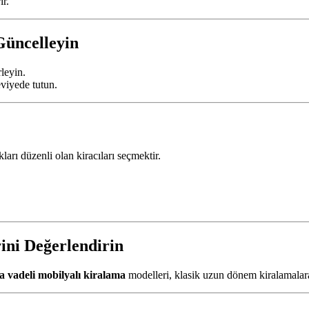
ır.
Güncelleyin
rleyin.
eviyede tutun.
arı düzenli olan kiracıları seçmektir.
ini Değerlendirin
a vadeli mobilyalı kiralama
modelleri, klasik uzun dönem kiralamalara 