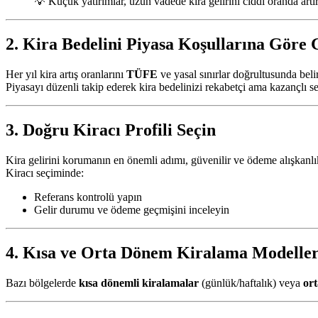
💡 Küçük yatırımlar, uzun vadede kira gelirini ciddi oranda artır
2. Kira Bedelini Piyasa Koşullarına Göre 
Her yıl kira artış oranlarını
TÜFE
ve yasal sınırlar doğrultusunda beli
Piyasayı düzenli takip ederek kira bedelinizi rekabetçi ama kazançlı s
3. Doğru Kiracı Profili Seçin
Kira gelirini korumanın en önemli adımı, güvenilir ve ödeme alışkanlıkl
Kiracı seçiminde:
Referans kontrolü yapın
Gelir durumu ve ödeme geçmişini inceleyin
4. Kısa ve Orta Dönem Kiralama Modeller
Bazı bölgelerde
kısa dönemli kiralamalar
(günlük/haftalık) veya
ort