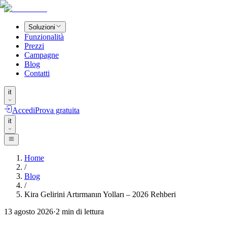
Soluzioni
Funzionalità
Prezzi
Campagne
Blog
Contatti
it
Accedi
Prova gratuita
it
Home
/
Blog
/
Kira Gelirini Artırmanın Yolları – 2026 Rehberi
13 agosto 2026
·
2
min di lettura