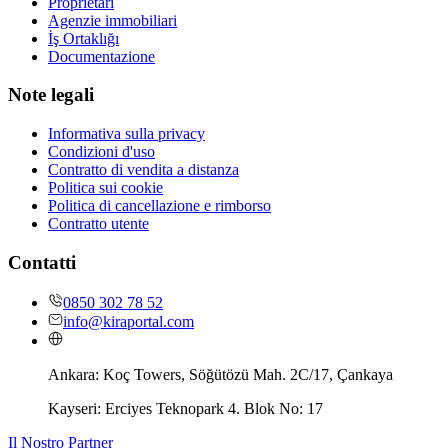
Proprietari
Agenzie immobiliari
İş Ortaklığı
Documentazione
Note legali
Informativa sulla privacy
Condizioni d'uso
Contratto di vendita a distanza
Politica sui cookie
Politica di cancellazione e rimborso
Contratto utente
Contatti
0850 302 78 52
info@kiraportal.com
Ankara:
Koç Towers, Söğütözü Mah. 2C/17, Çankaya
Kayseri:
Erciyes Teknopark 4. Blok No: 17
Il Nostro Partner