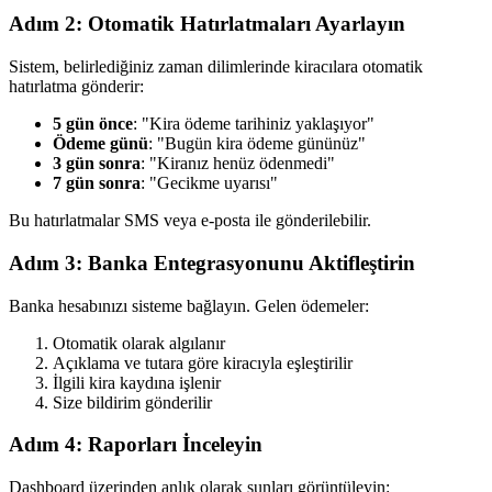
Adım 2: Otomatik Hatırlatmaları Ayarlayın
Sistem, belirlediğiniz zaman dilimlerinde kiracılara otomatik
hatırlatma gönderir:
5 gün önce
: "Kira ödeme tarihiniz yaklaşıyor"
Ödeme günü
: "Bugün kira ödeme gününüz"
3 gün sonra
: "Kiranız henüz ödenmedi"
7 gün sonra
: "Gecikme uyarısı"
Bu hatırlatmalar SMS veya e-posta ile gönderilebilir.
Adım 3: Banka Entegrasyonunu Aktifleştirin
Banka hesabınızı sisteme bağlayın. Gelen ödemeler:
Otomatik olarak algılanır
Açıklama ve tutara göre kiracıyla eşleştirilir
İlgili kira kaydına işlenir
Size bildirim gönderilir
Adım 4: Raporları İnceleyin
Dashboard üzerinden anlık olarak şunları görüntüleyin: