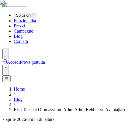
Soluzioni
Funzionalità
Prezzi
Campagne
Blog
Contatti
it
Accedi
Prova gratuita
it
Home
/
Blog
/
Kira Tahsilat Otomasyonu: Adım Adım Rehber ve Avantajları
7 aprile 2026
·
3
min di lettura