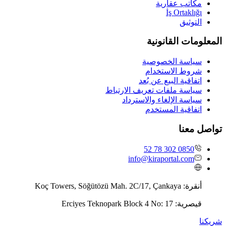
مكاتب عقارية
İş Ortaklığı
التوثيق
المعلومات القانونية
سياسة الخصوصية
شروط الاستخدام
اتفاقية البيع عن بُعد
سياسة ملفات تعريف الارتباط
سياسة الإلغاء والاسترداد
اتفاقية المستخدم
تواصل معنا
0850 302 78 52
info@kiraportal.com
أنقرة:
Koç Towers, Söğütözü Mah. 2C/17, Çankaya
قيصرية:
Erciyes Teknopark Block 4 No: 17
شريكنا