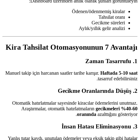
Dashboard üzerinden anlık olarak şunları görüntüleyin:
Ödenen/ödenmemiş kiralar
Tahsilat oranı
Gecikme süreleri
Aylık/yıllık gelir analizi
Kira Tahsilat Otomasyonunun 7 Avantajı
1. Zaman Tasarrufu
Manuel takip için harcanan saatler tarihe karışır.
Haftada 5-10 saat
tasarruf edebilirsiniz.
2. Gecikme Oranlarında Düşüş
Otomatik hatırlatmalar sayesinde kiracılar ödemelerini unutmaz.
Araştırmalar, otomatik hatırlatmaların
gecikmeleri %40-60
oranında
azalttığını gösteriyor.
3. İnsan Hatası Eliminasyonu
Yanlış tutar kaydı, unutulan ödemeler veya eksik takip gibi hatalar