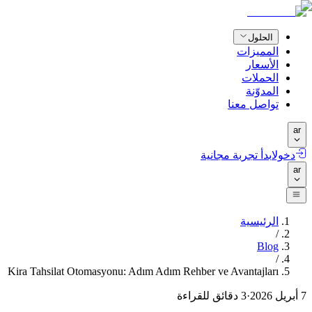
الحلول
المميزات
الأسعار
الحملات
المدوّنة
تواصل معنا
ar
دخول
ابدأ تجربة مجانية
ar
الرئيسية
/
Blog
/
Kira Tahsilat Otomasyonu: Adım Adım Rehber ve Avantajları
7 أبريل 2026
·
3
دقائق للقراءة