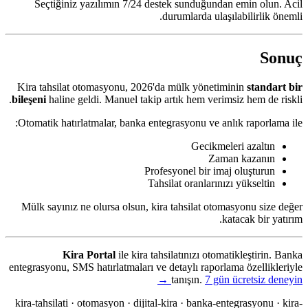
Seçtiğiniz yazılımın 7/24 destek sunduğundan emin olun. Acil
durumlarda ulaşılabilirlik önemli.
Sonuç
Kira tahsilat otomasyonu, 2026'da mülk yönetiminin
standart bir
bileşeni
haline geldi. Manuel takip artık hem verimsiz hem de riskli.
Otomatik hatırlatmalar, banka entegrasyonu ve anlık raporlama ile:
Gecikmeleri azaltın
Zaman kazanın
Profesyonel bir imaj oluşturun
Tahsilat oranlarınızı yükseltin
Mülk sayınız ne olursa olsun, kira tahsilat otomasyonu size değer
katacak bir yatırım.
Kira Portal
ile kira tahsilatınızı otomatikleştirin. Banka
entegrasyonu, SMS hatırlatmaları ve detaylı raporlama özellikleriyle
tanışın.
7 gün ücretsiz deneyin →
kira-tahsilati · otomasyon · dijital-kira · banka-entegrasyonu · kira-