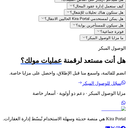
كيف ستعمل إدارة عقود المحال؟
هل ستكون هناك تحليلات للإشغال؟
هل يمكن لمستخدمي Kira Portal الحاليين الانتقال؟
هل سيكون للمستأجرين بوابة؟
فوترة جماعية؟
ما مزايا الوصول المبكر؟
الوصول المبكر
هل أنت مستعد لرقمنة
عمليات مولك؟
انضم للقائمة، واسمع منا قبل الإطلاق، واحصل على مزايا خاصة.
سجّل للوصول المبكر
مزايا الوصول المبكر · دعم ذو أولوية · أسعار خاصة
Kira Portal هي منصة حديثة وسهلة الاستخدام تُبسّط إدارة العقارات.