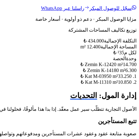
سجّل للوصول المبكر
راسلنا عبر WhatsApp
مزايا الوصول المبكر · دعم ذو أولوية · أسعار خاصة
توزيع تكاليف المساحات المشتركة
التكلفة الإجمالية
434.000
₺
المساحة الإجمالية
12.400
m²
لكل م²
35
₺
وحدة
الحصة
₺
Zemin K-12
420
m²
14.700
₺
Zemin K-14
180
m²
6.300
₺
950
m²
33.250
1. Kat M-03
₺
310
m²
10.850
2. Kat M-11
إدارة المول:
التحديات
الأصول التجارية تتطلّب سير عمل معقّد. إذا بدا هذا مألوفًا، فحلولنا في
تتبع المستأجرين
صعوبة متابعة عقود وعقود عشرات المستأجرين ومدفوعاتهم وتواصله