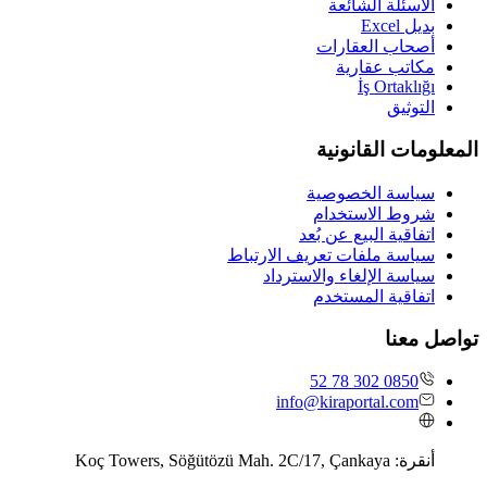
الأسئلة الشائعة
بديل Excel
أصحاب العقارات
مكاتب عقارية
İş Ortaklığı
التوثيق
المعلومات القانونية
سياسة الخصوصية
شروط الاستخدام
اتفاقية البيع عن بُعد
سياسة ملفات تعريف الارتباط
سياسة الإلغاء والاسترداد
اتفاقية المستخدم
تواصل معنا
0850 302 78 52
info@kiraportal.com
أنقرة:
Koç Towers, Söğütözü Mah. 2C/17, Çankaya