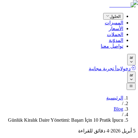
الحلول
المميزات
الأسعار
الحملات
المدوّنة
تواصل معنا
ar
دخول
ابدأ تجربة مجانية
ar
الرئيسية
/
Blog
/
Günlük Kiralık Daire Yönetimi: Başarı İçin 10 Pratik İpucu
5 أبريل 2026
·
4
دقائق للقراءة