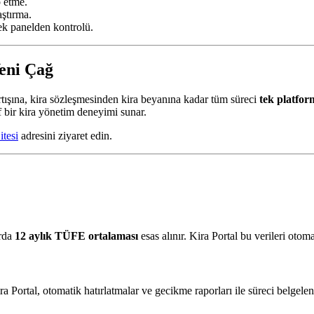
p etme.
aştırma.
ek panelden kontrolü.
Yeni Çağ
artışına, kira sözleşmesinden kira beyanına kadar tüm süreci
tek platform
af bir kira yönetim deneyimi sunar.
itesi
adresini ziyaret edin.
arda
12 aylık TÜFE ortalaması
esas alınır. Kira Portal bu verileri otom
ra Portal, otomatik hatırlatmalar ve gecikme raporları ile süreci belgelend