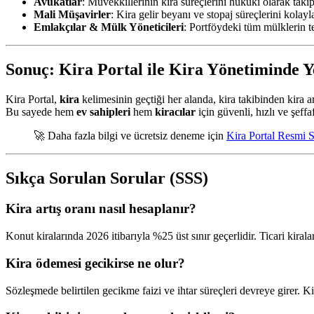
Avukatlar
: Müvekkillerinin kira süreçlerini hukuki olarak taki
Mali Müşavirler
: Kira gelir beyanı ve stopaj süreçlerini kolayl
Emlakçılar & Mülk Yöneticileri
: Portföydeki tüm mülklerin t
Sonuç: Kira Portal ile Kira Yönetiminde 
Kira Portal,
kira
kelimesinin geçtiği her alanda, kira takibinden kira 
Bu sayede hem
ev sahipleri
hem
kiracılar
için güvenli, hızlı ve şeff
🚀 Daha fazla bilgi ve ücretsiz deneme için
Kira Portal Resmi S
Sıkça Sorulan Sorular (SSS)
Kira artış oranı nasıl hesaplanır?
Konut kiralarında 2026 itibarıyla %25 üst sınır geçerlidir. Ticari kiral
Kira ödemesi gecikirse ne olur?
Sözleşmede belirtilen gecikme faizi ve ihtar süreçleri devreye girer. Ki