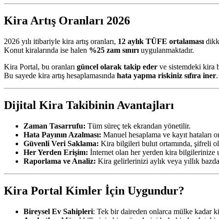
Kira Artış Oranları 2026
2026 yılı itibariyle kira artış oranları,
12 aylık TÜFE ortalaması
dikk
Konut kiralarında ise halen
%25 zam sınırı
uygulanmaktadır.
Kira Portal, bu oranları
güncel olarak takip eder
ve sistemdeki kira b
Bu sayede kira artış hesaplamasında
hata yapma riskiniz sıfıra iner
.
Dijital Kira Takibinin Avantajları
Zaman Tasarrufu:
Tüm süreç tek ekrandan yönetilir.
Hata Payının Azalması:
Manuel hesaplama ve kayıt hataları or
Güvenli Veri Saklama:
Kira bilgileri bulut ortamında, şifreli o
Her Yerden Erişim:
İnternet olan her yerden kira bilgilerinize u
Raporlama ve Analiz:
Kira gelirlerinizi aylık veya yıllık bazda
Kira Portal Kimler İçin Uygundur?
Bireysel Ev Sahipleri
: Tek bir daireden onlarca mülke kadar k