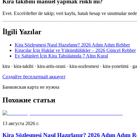
Kira takibini manuel yapmak riskli mi?
Evet. Excel/defter ile takip; veri kaybı, hatalı hesap ve unutmalar neden
İlgili Yazılar
Kira Sözleşmesi Nasıl Hazırlanır? 2026 Adım Adım Rehber
Kiracılar İçin Haklar ve Yükümlülükler – 2026 Güncel Rehber
Ev Sahipleri İçin Kira Tahsilatında 7 Altın Kural
kira · kira-takibi · kira-artis-orani · kira-sozlesmesi · kira-yonetimi · g
Создайте бесплатный аккаунт
Банковская карта не нужна
Похожие статьи
13 августа 2026 г.
Kira Sözleşmesi Nasıl Hazırlanır? 2026 Adım Adım R