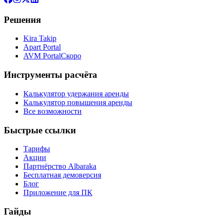
Решения
Kira Takip
Apart Portal
AVM Portal
Скоро
Инструменты расчёта
Калькулятор удержания аренды
Калькулятор повышения аренды
Все возможности
Быстрые ссылки
Тарифы
Акции
Партнёрство Albaraka
Бесплатная демоверсия
Блог
Приложение для ПК
Гайды