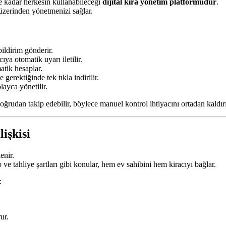
ne kadar herkesin kullanabileceği
dijital kira yönetim platformudur
.
 üzerinden yönetmenizi sağlar.
ildirim gönderir.
a otomatik uyarı iletilir.
atik hesaplar.
 gerektiğinde tek tıkla indirilir.
layca yönetilir.
rudan takip edebilir, böylece manuel kontrol ihtiyacını ortadan kaldırı
işkisi
enir.
 ve tahliye şartları gibi konular, hem ev sahibini hem kiracıyı bağlar.
:
ur.