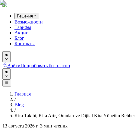
Решения
Возможности
Тарифы
Акции
Блог
Контакты
ru
Войти
Попробовать бесплатно
ru
Главная
/
Blog
/
Kira Takibi, Kira Artış Oranları ve Dijital Kira Yönetim Rehber
13 августа 2026 г.
·
3
мин чтения