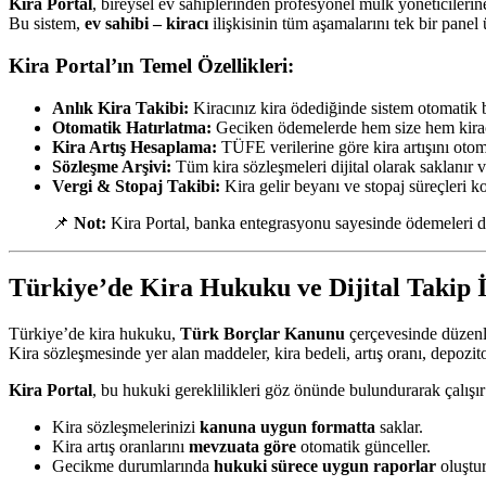
Kira Portal
, bireysel ev sahiplerinden profesyonel mülk yöneticileri
Bu sistem,
ev sahibi – kiracı
ilişkisinin tüm aşamalarını tek bir panel
Kira Portal’ın Temel Özellikleri:
Anlık Kira Takibi:
Kiracınız kira ödediğinde sistem otomatik b
Otomatik Hatırlatma:
Geciken ödemelerde hem size hem kiracıy
Kira Artış Hesaplama:
TÜFE verilerine göre kira artışını otom
Sözleşme Arşivi:
Tüm kira sözleşmeleri dijital olarak saklanır ve
Vergi & Stopaj Takibi:
Kira gelir beyanı ve stopaj süreçleri ko
📌
Not:
Kira Portal, banka entegrasyonu sayesinde ödemeleri doğ
Türkiye’de Kira Hukuku ve Dijital Takip İl
Türkiye’de kira hukuku,
Türk Borçlar Kanunu
çerçevesinde düzenl
Kira sözleşmesinde yer alan maddeler, kira bedeli, artış oranı, depozito
Kira Portal
, bu hukuki gereklilikleri göz önünde bulundurarak çalışır
Kira sözleşmelerinizi
kanuna uygun formatta
saklar.
Kira artış oranlarını
mevzuata göre
otomatik günceller.
Gecikme durumlarında
hukuki sürece uygun raporlar
oluştur