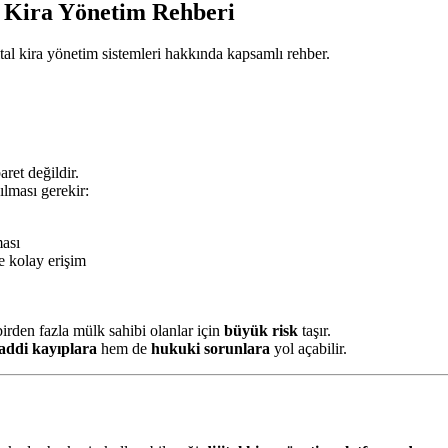
al Kira Yönetim Rehberi
ital kira yönetim sistemleri hakkında kapsamlı rehber.
ret değildir.
ılması gerekir:
ası
e kolay erişim
 birden fazla mülk sahibi olanlar için
büyük risk
taşır.
ddi kayıplara
hem de
hukuki sorunlara
yol açabilir.