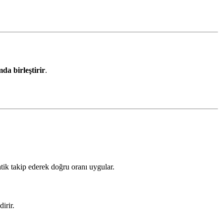
da birleştirir
.
atik takip ederek doğru oranı uygular.
irir.