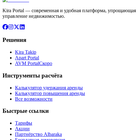
Kira Portal — современная и удобная платформа, упрощающая
управление недвижимостью.
Решения
Kira Takip
Apart Portal
AVM Portal
Скоро
Инструменты расчёта
Калькулятор удержания аренды
Калькулятор повышения аренды
Все возможности
Быстрые ссылки
Тарифы
Акции
Партнёрство Albaraka
Бесплатная демоверсия