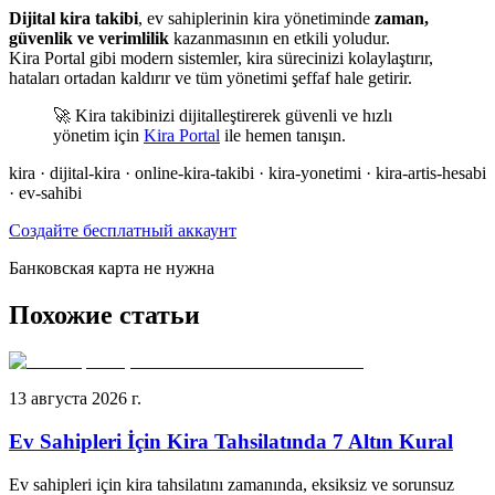
Dijital kira takibi
, ev sahiplerinin kira yönetiminde
zaman,
güvenlik ve verimlilik
kazanmasının en etkili yoludur.
Kira Portal gibi modern sistemler, kira sürecinizi kolaylaştırır,
hataları ortadan kaldırır ve tüm yönetimi şeffaf hale getirir.
🚀 Kira takibinizi dijitalleştirerek güvenli ve hızlı
yönetim için
Kira Portal
ile hemen tanışın.
kira · dijital-kira · online-kira-takibi · kira-yonetimi · kira-artis-hesabi
· ev-sahibi
Создайте бесплатный аккаунт
Банковская карта не нужна
Похожие статьи
13 августа 2026 г.
Ev Sahipleri İçin Kira Tahsilatında 7 Altın Kural
Ev sahipleri için kira tahsilatını zamanında, eksiksiz ve sorunsuz