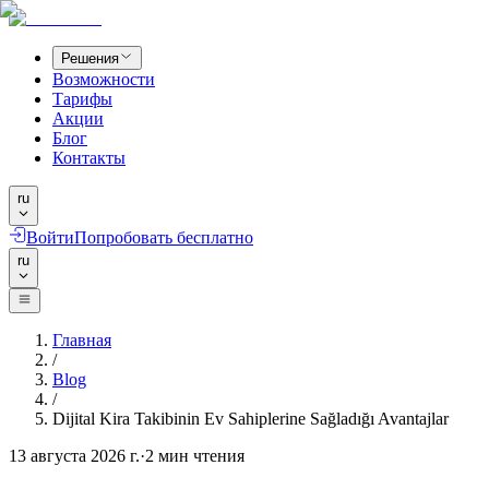
Решения
Возможности
Тарифы
Акции
Блог
Контакты
ru
Войти
Попробовать бесплатно
ru
Главная
/
Blog
/
Dijital Kira Takibinin Ev Sahiplerine Sağladığı Avantajlar
13 августа 2026 г.
·
2
мин чтения