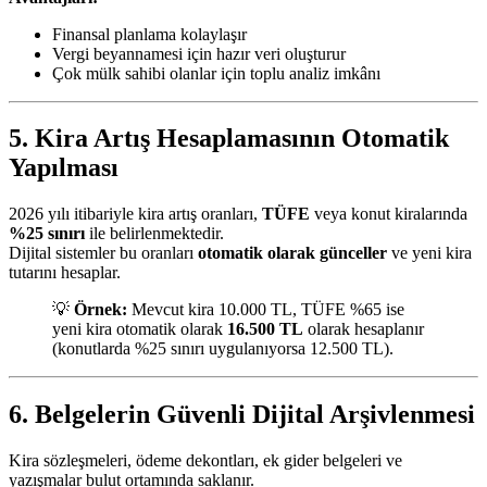
Finansal planlama kolaylaşır
Vergi beyannamesi için hazır veri oluşturur
Çok mülk sahibi olanlar için toplu analiz imkânı
5. Kira Artış Hesaplamasının Otomatik
Yapılması
2026 yılı itibariyle kira artış oranları,
TÜFE
veya konut kiralarında
%25 sınırı
ile belirlenmektedir.
Dijital sistemler bu oranları
otomatik olarak günceller
ve yeni kira
tutarını hesaplar.
💡
Örnek:
Mevcut kira 10.000 TL, TÜFE %65 ise
yeni kira otomatik olarak
16.500 TL
olarak hesaplanır
(konutlarda %25 sınırı uygulanıyorsa 12.500 TL).
6. Belgelerin Güvenli Dijital Arşivlenmesi
Kira sözleşmeleri, ödeme dekontları, ek gider belgeleri ve
yazışmalar bulut ortamında saklanır.