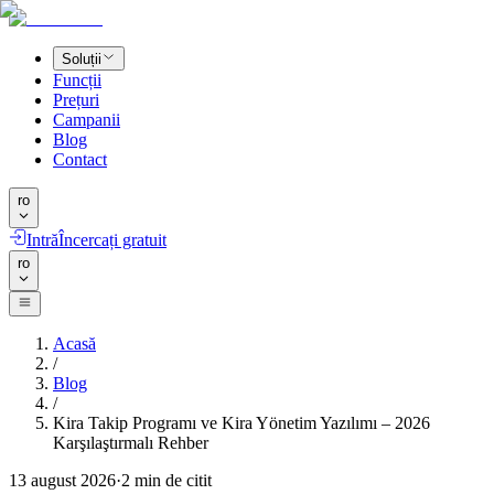
Soluții
Funcții
Prețuri
Campanii
Blog
Contact
ro
Intră
Încercați gratuit
ro
Acasă
/
Blog
/
Kira Takip Programı ve Kira Yönetim Yazılımı – 2026
Karşılaştırmalı Rehber
13 august 2026
·
2
min de citit