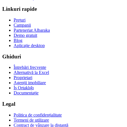
Linkuri rapide
Prețuri
Campanii
Parteneriat Albaraka
Demo gratuit
Blog
Aplicație desktop
Ghiduri
Întrebări frecvente
Alternativă la Excel
Proprietari
Agenții imobiliare
İş Ortaklığı
Documentație
Legal
Politica de confidențialitate
Termeni de utilizare
Contract de vânzare la distanță