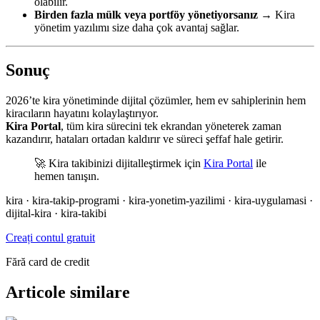
olabilir.
Birden fazla mülk veya portföy yönetiyorsanız
→ Kira
yönetim yazılımı size daha çok avantaj sağlar.
Sonuç
2026’te kira yönetiminde dijital çözümler, hem ev sahiplerinin hem
kiracıların hayatını kolaylaştırıyor.
Kira Portal
, tüm kira sürecini tek ekrandan yöneterek zaman
kazandırır, hataları ortadan kaldırır ve süreci şeffaf hale getirir.
🚀 Kira takibinizi dijitalleştirmek için
Kira Portal
ile
hemen tanışın.
kira · kira-takip-programi · kira-yonetim-yazilimi · kira-uygulamasi ·
dijital-kira · kira-takibi
Creați contul gratuit
Fără card de credit
Articole similare