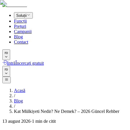
Soluții
Funcții
Prețuri
Campanii
Blog
Contact
ro
Intră
Încercați gratuit
ro
Acasă
/
Blog
/
Kat Mülkiyeti Nedir? Ne Demek? – 2026 Güncel Rehber
13 august 2026
·
1
min de citit