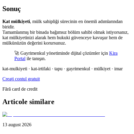
Sonuç
Kat mülkiyeti
, mülk sahipliği sürecinin en önemli adımlarından
biridir.
Tamamlanmış bir binada bağımsız bölüm sahibi olmak istiyorsanız,
kat mülkiyetinizi alarak hem hukuki güvenceye kavuşur hem de
mülkünüzün değerini korursunuz.
🚀 Gayrimenkul yönetiminde dijital çözümler için
Kira
Portal
ile tanışın.
kat-mulkiyeti · kat-irtifaki · tapu · gayrimenkul · mülkiyet · imar
Creați contul gratuit
Fără card de credit
Articole similare
13 august 2026