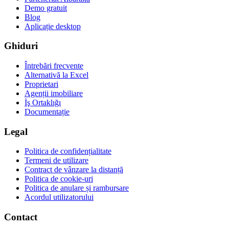
Demo gratuit
Blog
Aplicație desktop
Ghiduri
Întrebări frecvente
Alternativă la Excel
Proprietari
Agenții imobiliare
İş Ortaklığı
Documentație
Legal
Politica de confidențialitate
Termeni de utilizare
Contract de vânzare la distanță
Politica de cookie-uri
Politica de anulare și rambursare
Acordul utilizatorului
Contact