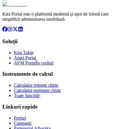
Kira Portal este o platformă modernă și ușor de folosit care
simplifică administrarea imobiliară.
Soluții
Kira Takip
Apart Portal
AVM Portal
În curând
Instrumente de calcul
Calculator retenție chirie
Calculator majorare chirie
Toate funcțiile
Linkuri rapide
Prețuri
Campanii
Parteneriat Albaraka