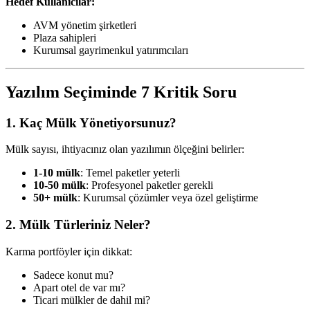
Hedef Kullanıcılar:
AVM yönetim şirketleri
Plaza sahipleri
Kurumsal gayrimenkul yatırımcıları
Yazılım Seçiminde 7 Kritik Soru
1. Kaç Mülk Yönetiyorsunuz?
Mülk sayısı, ihtiyacınız olan yazılımın ölçeğini belirler:
1-10 mülk
: Temel paketler yeterli
10-50 mülk
: Profesyonel paketler gerekli
50+ mülk
: Kurumsal çözümler veya özel geliştirme
2. Mülk Türleriniz Neler?
Karma portföyler için dikkat:
Sadece konut mu?
Apart otel de var mı?
Ticari mülkler de dahil mi?