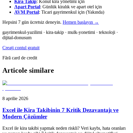
Kira Takip
: Konut kira yönetimi için
Apart Portal
: Günlük kiralık ve apart otel için
AVM Portal
: Ticari gayrimenkul için (Yakında)
Hepsini 7 gün ücretsiz deneyin.
Hemen başlayın →
gayrimenkul-yazilimi · kira-takip · mulk-yonetimi · teknoloji ·
dijital-donusum
Creați contul gratuit
Fără card de credit
Articole similare
8 aprilie 2026
Excel ile Kira Takibinin 7 Kritik Dezavantajı ve
Modern Çözümler
Excel ile kira takibi yapmak neden riskli? Veri kaybı, hata oranları