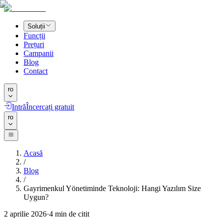
Soluții
Funcții
Prețuri
Campanii
Blog
Contact
ro
Intră
Încercați gratuit
ro
Acasă
/
Blog
/
Gayrimenkul Yönetiminde Teknoloji: Hangi Yazılım Size
Uygun?
2 aprilie 2026
·
4
min de citit