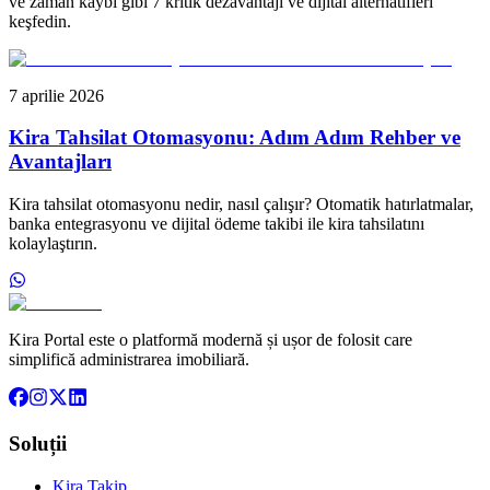
ve zaman kaybı gibi 7 kritik dezavantajı ve dijital alternatifleri
keşfedin.
7 aprilie 2026
Kira Tahsilat Otomasyonu: Adım Adım Rehber ve
Avantajları
Kira tahsilat otomasyonu nedir, nasıl çalışır? Otomatik hatırlatmalar,
banka entegrasyonu ve dijital ödeme takibi ile kira tahsilatını
kolaylaştırın.
Kira Portal este o platformă modernă și ușor de folosit care
simplifică administrarea imobiliară.
Soluții
Kira Takip