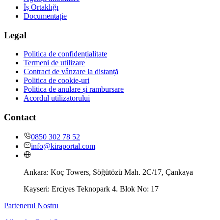
İş Ortaklığı
Documentație
Legal
Politica de confidențialitate
Termeni de utilizare
Contract de vânzare la distanță
Politica de cookie-uri
Politica de anulare și rambursare
Acordul utilizatorului
Contact
0850 302 78 52
info@kiraportal.com
Ankara:
Koç Towers, Söğütözü Mah. 2C/17, Çankaya
Kayseri:
Erciyes Teknopark 4. Blok No: 17
Partenerul Nostru