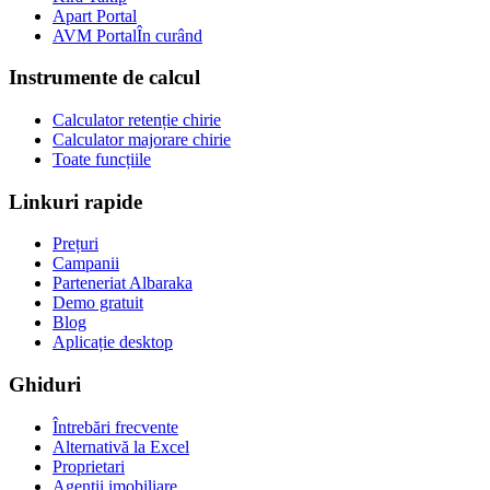
Apart Portal
AVM Portal
În curând
Instrumente de calcul
Calculator retenție chirie
Calculator majorare chirie
Toate funcțiile
Linkuri rapide
Prețuri
Campanii
Parteneriat Albaraka
Demo gratuit
Blog
Aplicație desktop
Ghiduri
Întrebări frecvente
Alternativă la Excel
Proprietari
Agenții imobiliare