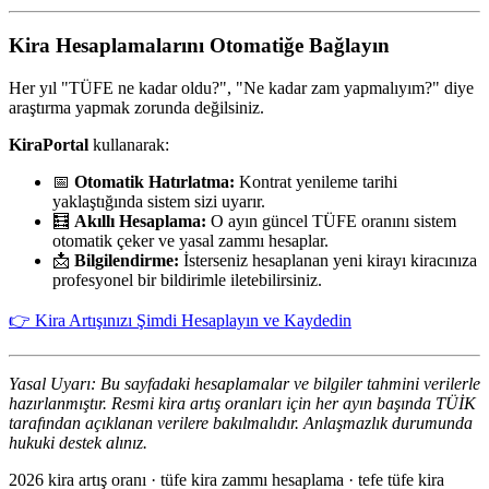
Kira Hesaplamalarını Otomatiğe Bağlayın
Her yıl "TÜFE ne kadar oldu?", "Ne kadar zam yapmalıyım?" diye
araştırma yapmak zorunda değilsiniz.
KiraPortal
kullanarak:
📅
Otomatik Hatırlatma:
Kontrat yenileme tarihi
yaklaştığında sistem sizi uyarır.
🧮
Akıllı Hesaplama:
O ayın güncel TÜFE oranını sistem
otomatik çeker ve yasal zammı hesaplar.
📩
Bilgilendirme:
İsterseniz hesaplanan yeni kirayı kiracınıza
profesyonel bir bildirimle iletebilirsiniz.
👉 Kira Artışınızı Şimdi Hesaplayın ve Kaydedin
Yasal Uyarı: Bu sayfadaki hesaplamalar ve bilgiler tahmini verilerle
hazırlanmıştır. Resmi kira artış oranları için her ayın başında TÜİK
tarafından açıklanan verilere bakılmalıdır. Anlaşmazlık durumunda
hukuki destek alınız.
2026 kira artış oranı · tüfe kira zammı hesaplama · tefe tüfe kira