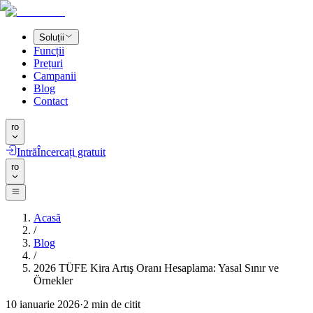
Soluții
Funcții
Prețuri
Campanii
Blog
Contact
ro
Intră
Încercați gratuit
ro
Acasă
/
Blog
/
2026 TÜFE Kira Artış Oranı Hesaplama: Yasal Sınır ve
Örnekler
10 ianuarie 2026
·
2
min de citit