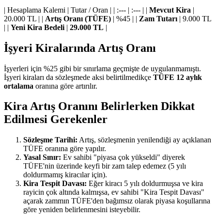
| Hesaplama Kalemi | Tutar / Oran | | :--- | :--- | |
Mevcut Kira
|
20.000 TL | |
Artış Oranı (TÜFE)
| %45 | |
Zam Tutarı
| 9.000 TL
| |
Yeni Kira Bedeli
|
29.000 TL
|
İşyeri Kiralarında Artış Oranı
İşyerleri için %25 gibi bir sınırlama geçmişte de uygulanmamıştı.
İşyeri kiraları da sözleşmede aksi belirtilmedikçe
TÜFE 12 aylık
ortalama
oranına göre artırılır.
Kira Artış Oranını Belirlerken Dikkat
Edilmesi Gerekenler
Sözleşme Tarihi:
Artış, sözleşmenin yenilendiği ay açıklanan
TÜFE oranına göre yapılır.
Yasal Sınır:
Ev sahibi "piyasa çok yükseldi" diyerek
TÜFE'nin üzerinde keyfi bir zam talep edemez (5 yılı
doldurmamış kiracılar için).
Kira Tespit Davası:
Eğer kiracı 5 yılı doldurmuşsa ve kira
rayicin çok altında kalmışsa, ev sahibi "Kira Tespit Davası"
açarak zammın TÜFE'den bağımsız olarak piyasa koşullarına
göre yeniden belirlenmesini isteyebilir.