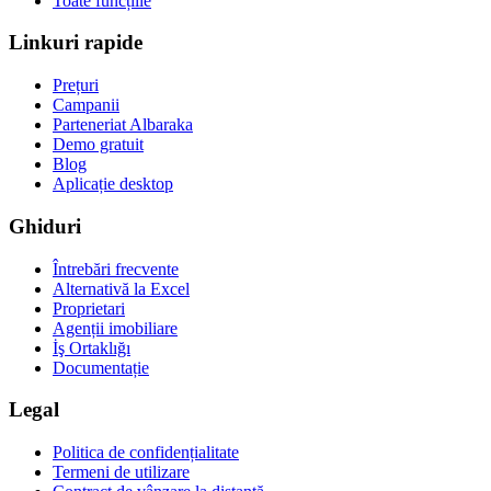
Toate funcțiile
Linkuri rapide
Prețuri
Campanii
Parteneriat Albaraka
Demo gratuit
Blog
Aplicație desktop
Ghiduri
Întrebări frecvente
Alternativă la Excel
Proprietari
Agenții imobiliare
İş Ortaklığı
Documentație
Legal
Politica de confidențialitate
Termeni de utilizare