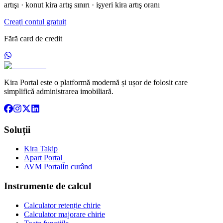
artışı · konut kira artış sınırı · işyeri kira artış oranı
Creați contul gratuit
Fără card de credit
Kira Portal este o platformă modernă și ușor de folosit care
simplifică administrarea imobiliară.
Soluții
Kira Takip
Apart Portal
AVM Portal
În curând
Instrumente de calcul
Calculator retenție chirie
Calculator majorare chirie