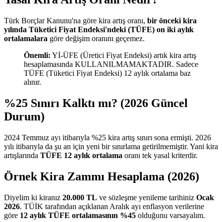
Türk Borçlar Kanunu'na göre kira artış oranı,
bir önceki kira
yılında Tüketici Fiyat Endeksi'ndeki (TÜFE) on iki aylık
ortalamalara
göre değişim oranını geçemez.
Önemli:
Yİ-ÜFE (Üretici Fiyat Endeksi) artık kira artış
hesaplamasında KULLANILMAMAKTADIR. Sadece
TÜFE (Tüketici Fiyat Endeksi) 12 aylık ortalama baz
alınır.
%25 Sınırı Kalktı mı? (2026 Güncel
Durum)
2024 Temmuz ayı itibarıyla %25 kira artış sınırı sona ermişti. 2026
yılı itibarıyla da şu an için yeni bir sınırlama getirilmemiştir. Yani kira
artışlarında
TÜFE 12 aylık ortalama
oranı tek yasal kriterdir.
Örnek Kira Zammı Hesaplama (2026)
Diyelim ki kiranız
20.000 TL
ve sözleşme yenileme tarihiniz
Ocak
2026
. TÜİK tarafından açıklanan Aralık ayı enflasyon verilerine
göre
12 aylık TÜFE ortalamasının %45
olduğunu varsayalım.