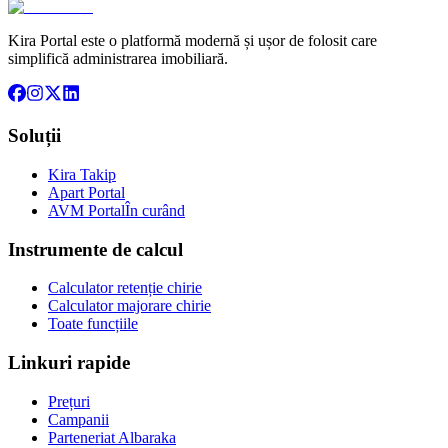
Kira Portal este o platformă modernă și ușor de folosit care
simplifică administrarea imobiliară.
Soluții
Kira Takip
Apart Portal
AVM Portal
În curând
Instrumente de calcul
Calculator retenție chirie
Calculator majorare chirie
Toate funcțiile
Linkuri rapide
Prețuri
Campanii
Parteneriat Albaraka