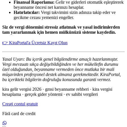
Finansal Raporlama:
Gelir ve giderleri otomatik eşleştirerek
beyanname öncesi net karınızı hesaplar.
Hatırlatıcılar:
Vergi takvimini sizin adınıza takip eder ve
gecikme cezası yemenizi engeller.
Siz de vergi dönemini stressiz atlatmak ve yasal indirimlerden
tam yararlanmak için hemen mülkünüzü sisteme kaydedin.
👉 KiraPortal'a Ücretsiz Kayıt Olun
Yasal Uyarı: Bu içerik genel bilgilendirme amaçlı hazırlanmıştır.
Vergi mevzuatı sıkça değişebildiğinden ve her mükellefin durumu
özel olduğundan, beyanname vermeden önce mutlaka bir mali
müşavirden profesyonel destek almanız gerekmektedir. KiraPortal,
bu içerikteki bilgilerin doğruluğu konusunda garanti vermez.
kira gelir vergisi 2026 · gmsi beyanname rehberi · kira vergisi
hesaplama · gerçek gider yöntemi · ev sahibi vergileri
Creați contul gratuit
Fără card de credit