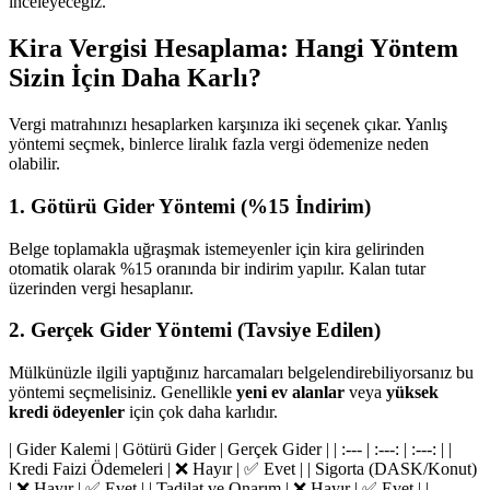
inceleyeceğiz.
Kira Vergisi Hesaplama: Hangi Yöntem
Sizin İçin Daha Karlı?
Vergi matrahınızı hesaplarken karşınıza iki seçenek çıkar. Yanlış
yöntemi seçmek, binlerce liralık fazla vergi ödemenize neden
olabilir.
1. Götürü Gider Yöntemi (%15 İndirim)
Belge toplamakla uğraşmak istemeyenler için kira gelirinden
otomatik olarak %15 oranında bir indirim yapılır. Kalan tutar
üzerinden vergi hesaplanır.
2. Gerçek Gider Yöntemi (Tavsiye Edilen)
Mülkünüzle ilgili yaptığınız harcamaları belgelendirebiliyorsanız bu
yöntemi seçmelisiniz. Genellikle
yeni ev alanlar
veya
yüksek
kredi ödeyenler
için çok daha karlıdır.
| Gider Kalemi | Götürü Gider | Gerçek Gider | | :--- | :---: | :---: | |
Kredi Faizi Ödemeleri | ❌ Hayır | ✅ Evet | | Sigorta (DASK/Konut)
| ❌ Hayır | ✅ Evet | | Tadilat ve Onarım | ❌ Hayır | ✅ Evet | |