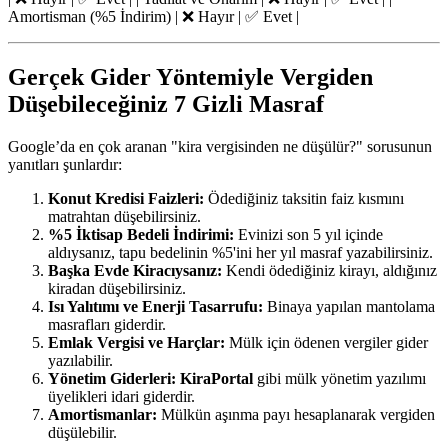
Amortisman (%5 İndirim) | ❌ Hayır | ✅ Evet |
Gerçek Gider Yöntemiyle Vergiden
Düşebileceğiniz 7 Gizli Masraf
Google’da en çok aranan "kira vergisinden ne düşülür?" sorusunun
yanıtları şunlardır:
Konut Kredisi Faizleri:
Ödediğiniz taksitin faiz kısmını
matrahtan düşebilirsiniz.
%5 İktisap Bedeli İndirimi:
Evinizi son 5 yıl içinde
aldıysanız, tapu bedelinin %5'ini her yıl masraf yazabilirsiniz.
Başka Evde Kiracıysanız:
Kendi ödediğiniz kirayı, aldığınız
kiradan düşebilirsiniz.
Isı Yalıtımı ve Enerji Tasarrufu:
Binaya yapılan mantolama
masrafları giderdir.
Emlak Vergisi ve Harçlar:
Mülk için ödenen vergiler gider
yazılabilir.
Yönetim Giderleri:
KiraPortal
gibi mülk yönetim yazılımı
üyelikleri idari giderdir.
Amortismanlar:
Mülkün aşınma payı hesaplanarak vergiden
düşülebilir.