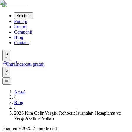
Soluții
Funcții
Prețuri
Campanii
Blog
Contact
ro
Intră
Încercați gratuit
ro
Acasă
/
Blog
/
2026 Kira Gelir Vergisi Rehberi: İstisnalar, Hesaplama ve
Vergi Azaltma Yolları
5 ianuarie 2026
·
2
min de citit