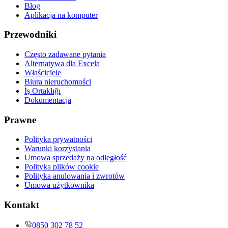
Blog
Aplikacja na komputer
Przewodniki
Często zadawane pytania
Alternatywa dla Excela
Właściciele
Biura nieruchomości
İş Ortaklığı
Dokumentacja
Prawne
Polityka prywatności
Warunki korzystania
Umowa sprzedaży na odległość
Polityka plików cookie
Polityka anulowania i zwrotów
Umowa użytkownika
Kontakt
0850 302 78 52