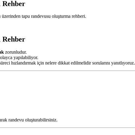
l Rehber
üzerinden tapu randevusu oluşturma rehberi.
l Rehber
ak
zorunludur.
layca yapılabiliyor.
süreci hızlandırmak için nelere dikkat edilmelidir sorularını yanıtlıyoruz.
ak randevu oluşturabilirsiniz.