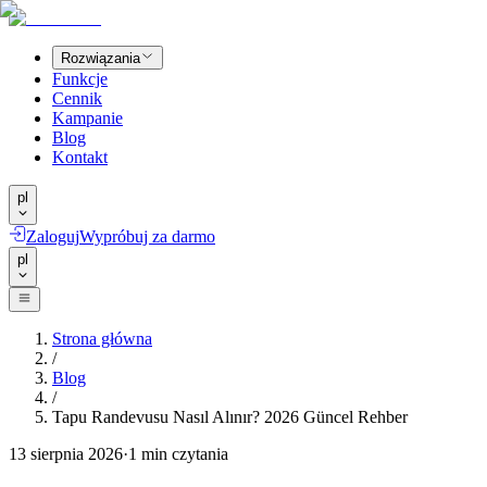
Rozwiązania
Funkcje
Cennik
Kampanie
Blog
Kontakt
pl
Zaloguj
Wypróbuj za darmo
pl
Strona główna
/
Blog
/
Tapu Randevusu Nasıl Alınır? 2026 Güncel Rehber
13 sierpnia 2026
·
1
min czytania