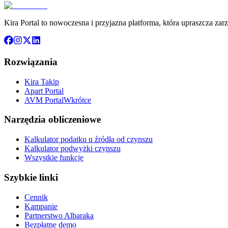
Kira Portal to nowoczesna i przyjazna platforma, która upraszcza za
Rozwiązania
Kira Takip
Apart Portal
AVM Portal
Wkrótce
Narzędzia obliczeniowe
Kalkulator podatku u źródła od czynszu
Kalkulator podwyżki czynszu
Wszystkie funkcje
Szybkie linki
Cennik
Kampanie
Partnerstwo Albaraka
Bezpłatne demo