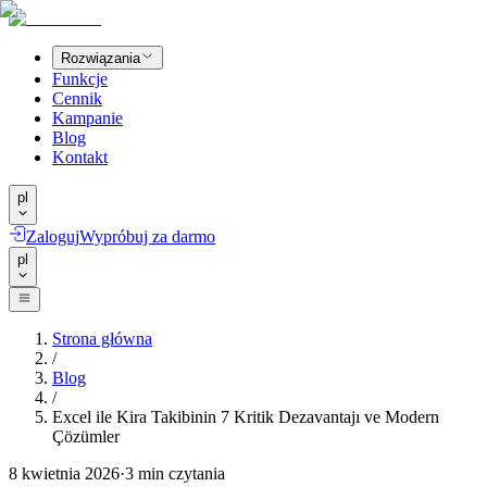
Rozwiązania
Funkcje
Cennik
Kampanie
Blog
Kontakt
pl
Zaloguj
Wypróbuj za darmo
pl
Strona główna
/
Blog
/
Excel ile Kira Takibinin 7 Kritik Dezavantajı ve Modern
Çözümler
8 kwietnia 2026
·
3
min czytania