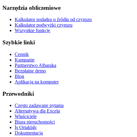
Narzędzia obliczeniowe
Kalkulator podatku u źródła od czynszu
Kalkulator podwyżki czynszu
Wszystkie funkcje
Szybkie linki
Cennik
Kampanie
Partnerstwo Albaraka
Bezpłatne demo
Blog
Aplikacja na komputer
Przewodniki
Często zadawane pytania
Alternatywa dla Excela
Właściciele
Biura nieruchomości
İş Ortaklığı
Dokumentacja