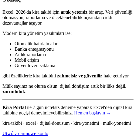
Excel, 2026'da kira takibi için
artık yetersiz
bir araç. Veri güvenliği,
otomasyon, raporlama ve ölçeklenebilirlik açısından ciddi
dezavantajlar taşıyor.
Modern kira yönetim yazılımları ise:
Otomatik hatırlatmalar
Banka entegrasyonu
Anlık raporlama
Mobil erişim
Güvenli veri saklama
gibi özelliklerle kira takibini
zahmetsiz ve güvenilir
hale getiriyor.
Mülk sayınız ne olursa olsun, dijital dönüşüm artık bir lüks değil,
zorunluluk
.
Kira Portal
ile 7 gün ücretsiz deneme yaparak Excel'den dijital kira
takibine geçişi deneyimleyebilirsiniz.
Hemen başlayın →
kira-takibi · excel · dijital-donusum · kira-yonetimi · mulk-yonetimi
Utwórz darmowe konto