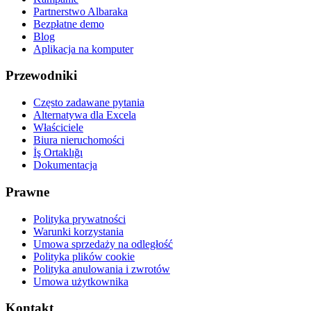
Partnerstwo Albaraka
Bezpłatne demo
Blog
Aplikacja na komputer
Przewodniki
Często zadawane pytania
Alternatywa dla Excela
Właściciele
Biura nieruchomości
İş Ortaklığı
Dokumentacja
Prawne
Polityka prywatności
Warunki korzystania
Umowa sprzedaży na odległość
Polityka plików cookie
Polityka anulowania i zwrotów
Umowa użytkownika
Kontakt