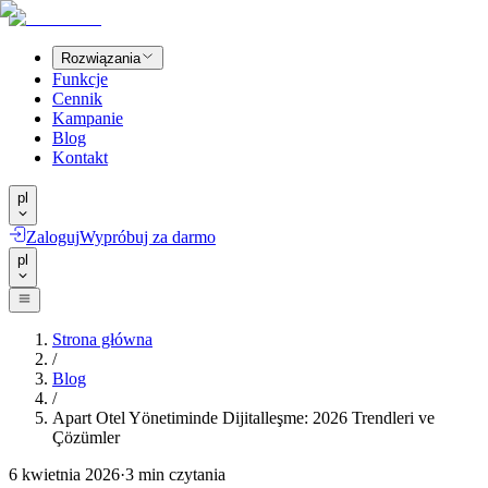
Rozwiązania
Funkcje
Cennik
Kampanie
Blog
Kontakt
pl
Zaloguj
Wypróbuj za darmo
pl
Strona główna
/
Blog
/
Apart Otel Yönetiminde Dijitalleşme: 2026 Trendleri ve
Çözümler
6 kwietnia 2026
·
3
min czytania