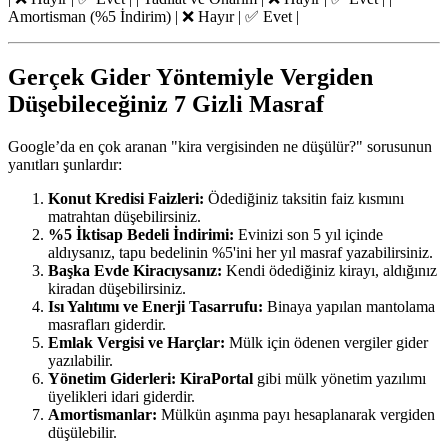
Amortisman (%5 İndirim) | ❌ Hayır | ✅ Evet |
Gerçek Gider Yöntemiyle Vergiden
Düşebileceğiniz 7 Gizli Masraf
Google’da en çok aranan "kira vergisinden ne düşülür?" sorusunun
yanıtları şunlardır:
Konut Kredisi Faizleri:
Ödediğiniz taksitin faiz kısmını
matrahtan düşebilirsiniz.
%5 İktisap Bedeli İndirimi:
Evinizi son 5 yıl içinde
aldıysanız, tapu bedelinin %5'ini her yıl masraf yazabilirsiniz.
Başka Evde Kiracıysanız:
Kendi ödediğiniz kirayı, aldığınız
kiradan düşebilirsiniz.
Isı Yalıtımı ve Enerji Tasarrufu:
Binaya yapılan mantolama
masrafları giderdir.
Emlak Vergisi ve Harçlar:
Mülk için ödenen vergiler gider
yazılabilir.
Yönetim Giderleri:
KiraPortal
gibi mülk yönetim yazılımı
üyelikleri idari giderdir.
Amortismanlar:
Mülkün aşınma payı hesaplanarak vergiden
düşülebilir.