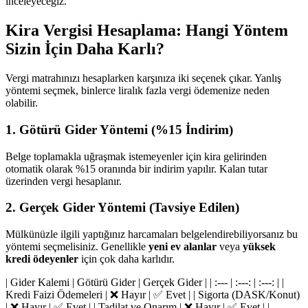
inceleyeceğiz.
Kira Vergisi Hesaplama: Hangi Yöntem
Sizin İçin Daha Karlı?
Vergi matrahınızı hesaplarken karşınıza iki seçenek çıkar. Yanlış
yöntemi seçmek, binlerce liralık fazla vergi ödemenize neden
olabilir.
1. Götürü Gider Yöntemi (%15 İndirim)
Belge toplamakla uğraşmak istemeyenler için kira gelirinden
otomatik olarak %15 oranında bir indirim yapılır. Kalan tutar
üzerinden vergi hesaplanır.
2. Gerçek Gider Yöntemi (Tavsiye Edilen)
Mülkünüzle ilgili yaptığınız harcamaları belgelendirebiliyorsanız bu
yöntemi seçmelisiniz. Genellikle
yeni ev alanlar
veya
yüksek
kredi ödeyenler
için çok daha karlıdır.
| Gider Kalemi | Götürü Gider | Gerçek Gider | | :--- | :---: | :---: | |
Kredi Faizi Ödemeleri | ❌ Hayır | ✅ Evet | | Sigorta (DASK/Konut)
| ❌ Hayır | ✅ Evet | | Tadilat ve Onarım | ❌ Hayır | ✅ Evet | |