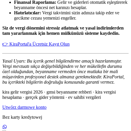
Finansal Raporlama:
Gelir ve giderleri otomatik eşleştirerek
beyanname öncesi net karınızı hesaplar.
Hatırlatıcılar:
Vergi takvimini sizin adınıza takip eder ve
gecikme cezası yemenizi engeller.
Siz de vergi dönemini stressiz atlatmak ve yasal indirimlerden
tam yararlanmak için hemen mülkünüzü sisteme kaydedin.
👉 KiraPortal'a Ücretsiz Kayıt Olun
Yasal Uyarı: Bu içerik genel bilgilendirme amaçlı hazırlanmıştır.
Vergi mevzuatı sıkça değişebildiğinden ve her mükellefin durumu
özel olduğundan, beyanname vermeden önce mutlaka bir mali
müşavirden profesyonel destek almanız gerekmektedir. KiraPortal,
bu içerikteki bilgilerin doğruluğu konusunda garanti vermez.
kira gelir vergisi 2026 · gmsi beyanname rehberi · kira vergisi
hesaplama · gerçek gider yöntemi · ev sahibi vergileri
Utwórz darmowe konto
Bez karty kredytowej