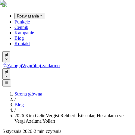
Rozwiązania
Funkcje
Cennik
Kampanie
Blog
Kontakt
pl
Zaloguj
Wypróbuj za darmo
pl
Strona główna
/
Blog
/
2026 Kira Gelir Vergisi Rehberi: İstisnalar, Hesaplama ve
Vergi Azaltma Yolları
5 stycznia 2026
·
2
min czytania